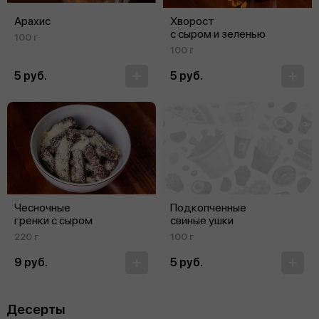
Арахис
Хворост
с сыром и зеленью
100 г
100 г
5 руб.
5 руб.
Чесночные
Подкопченные
гренки с сыром
свиные ушки
220 г
100 г
9 руб.
5 руб.
Десерты