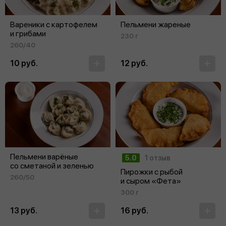
Вареники с картофелем
Пельмени жареные
и грибами
230 г
260/40
10 руб.
12 руб.
Пельмени варёные
5.0
1 отзыв
со сметаной и зеленью
Пирожки с рыбой
260/50
и сыром «Фета»
300 г
13 руб.
16 руб.