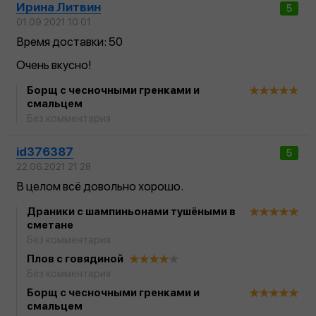
Ирина Литвин
5
01.09.2021 10:01
Время доставки: 50
Очень вкусно!
Борщ с чесночными гренками и
смальцем
Без комментария
id376387
5
22.06.2021 21:28
В целом всё довольно хорошо.
Драники с шампиньонами тушёными в
сметане
Без комментария
Плов с говядиной
Без комментария
Борщ с чесночными гренками и
смальцем