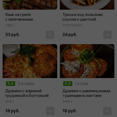
Язык на гриле
Треска под польским
с запечёнными
соусом с цветной
баклажанами
капустой и морковью
280 г
170/100/30
33 руб.
24 руб.
5.0
3 отзыва
5.0
1 отзыв
Драники с жареной
Драники с шампиньонами,
грудинкой и болтуньей
тушеными в сметане
410 г
340 г
18 руб.
18 руб.