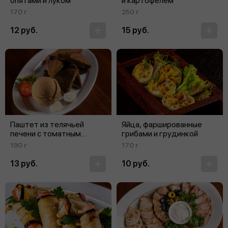
опятами и луком
и картофелем
170 г
250 г
12 руб.
15 руб.
Паштет из телячьей
Яйца, фаршированные
печени с томатным
грибами и грудинкой
конфитюром
190 г
170 г
13 руб.
10 руб.