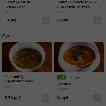
Салат «Сельдь
Салат «Пассажирский»
под шубой»
с телячьей печенью
250 г
260 г
13 руб.
13 руб.
Супы
Говяжий бульон
5.0
1 отзыв
с фрикадельками
Солянка
300 г
300/50
8,50 руб.
14 руб.