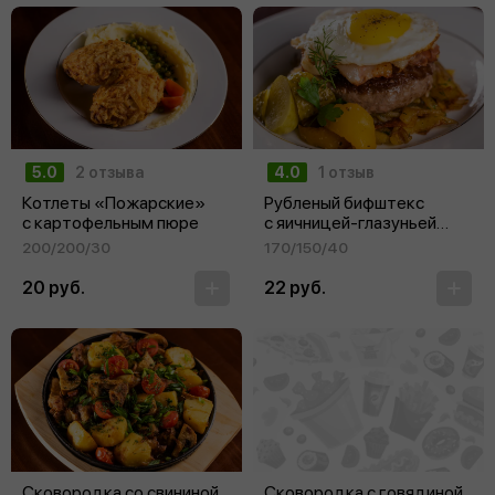
5.0
2 отзыва
4.0
1 отзыв
Котлеты «Пожарские»
Рубленый бифштекс
с картофельным пюре
с яичницей-глазуньей
и жареным картофелем
200/200/30
170/150/40
20 руб.
22 руб.
Сковородка со свининой
Сковородка с говядиной