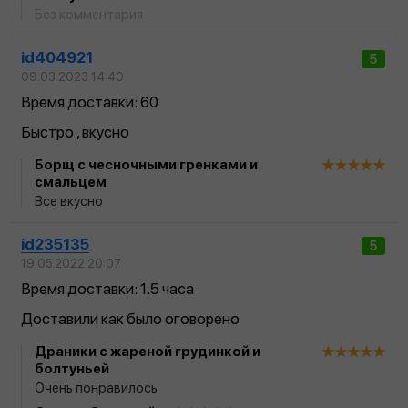
Без комментария
id404921
5
09.03.2023 14:40
Время доставки: 60
Быстро , вкусно
Борщ с чесночными гренками и
смальцем
Все вкусно
id235135
5
19.05.2022 20:07
Время доставки: 1.5 часа
Доставили как было оговорено
Драники с жареной грудинкой и
болтуньей
Очень понравилось