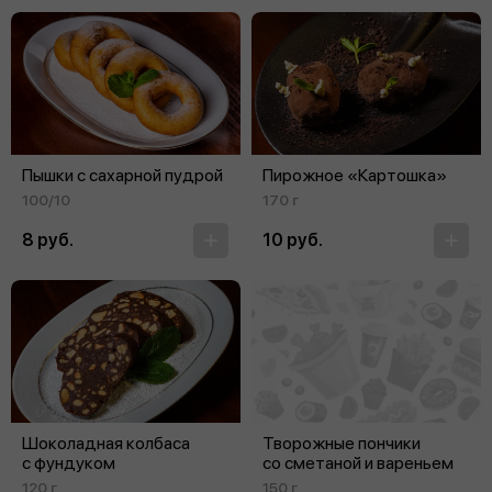
Пышки с сахарной пудрой
Пирожное «Картошка»
100/10
170 г
8 руб.
10 руб.
Шоколадная колбаса
Творожные пончики
с фундуком
со сметаной и вареньем
120 г
150 г