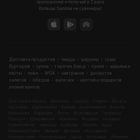
приложение и получай в 2 раза
больше баллов на сувениры!
Доставка продуктов
пиццы
шаурмы
суши
бургеров
супов
горячих блюд
гриля
шашлыка
пасты
поке
WOK
завтраков
десертов
салатов
обедов
выпечки
цветов и подарков
зоомагазинов
Доставка в Минске
Витебске
Гродно
Гомеле
Бресте
Могилёве
Барановичах
Барани
Белоозерске
Березе
Бобруйске
Борисове
Ветке
Волковыске
Глубоком
Городке
Дзержинске
Жлобине
Жодино
Заславле
Калинковичах
Каменце
Кобрине
Лепеле
Лиде
Марьиной Горке
Миорах
Мозыре
Молодечно
Новолукомле
Новополоцке
Орше
Островце
Ошмянах