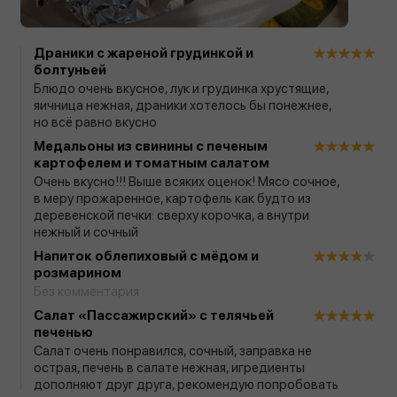
Драники с жареной грудинкой и
болтуньей
Блюдо очень вкусное, лук и грудинка хрустящие,
яичница нежная, драники хотелось бы понежнее,
но всё равно вкусно
Медальоны из свинины с печеным
картофелем и томатным салатом
Очень вкусно!!! Выше всяких оценок! Мясо сочное,
в меру прожаренное, картофель как будто из
деревенской печки: сверху корочка, а внутри
нежный и сочный
Напиток облепиховый с мёдом и
розмарином
Без комментария
Салат «Пассажирский» с телячьей
печенью
Салат очень понравился, сочный, заправка не
острая, печень в салате нежная, игредиенты
дополняют друг друга, рекомендую попробовать