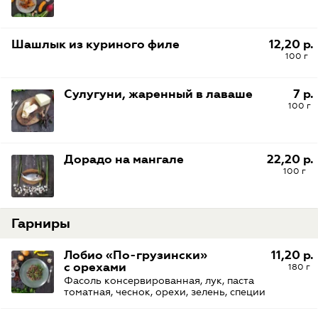
Шашлык из куриного филе
12,20 р.
100 г
Сулугуни, жаренный в лаваше
7 р.
100 г
Дорадо на мангале
22,20 р.
100 г
Гарниры
Лобио «По-грузински»
11,20 р.
с орехами
180 г
Фасоль консервированная, лук, паста
томатная, чеснок, орехи, зелень, специи