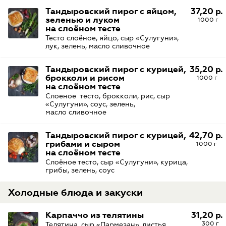
Тандыровский пирог с яйцом,
37,20 р.
зеленью и луком
1000 г
на слоёном тесте
Тесто слоёное, яйцо, сыр «Сулугуни»,
лук, зелень, масло сливочное
Тандыровский пирог с курицей,
35,20 р.
брокколи и рисом
1000 г
на слоёном тесте
Слоеное тесто, брокколи, рис, сыр
«Сулугуни», соус, зелень,
масло сливочное
Тандыровский пирог с курицей,
42,70 р.
грибами и сыром
1000 г
на слоёном тесте
Слоёное тесто, сыр «Сулугуни», курица,
грибы, зелень, соус
Холодные блюда и закуски
Карпаччо из телятины
31,20 р.
300 г
Телятина, сыр «Пармезан», листья