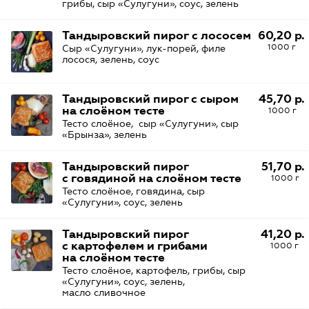
грибы, сыр «Сулугуни», соус, зелень
Тандыровский пирог с лососем
60,20 р.
1000 г
Сыр «Сулугуни», лук-порей, филе
лосося, зелень, соус
Тандыровский пирог с сыром
45,70 р.
на слоёном тесте
1000 г
Тесто слоёное, сыр «Сулугуни», сыр
«Брынза», зелень
Тандыровский пирог
51,70 р.
с говядиной на слоёном тесте
1000 г
Тесто слоёное, говядина, сыр
«Сулугуни», соус, зелень
Тандыровский пирог
41,20 р.
с картофелем и грибами
1000 г
на слоёном тесте
Тесто слоёное, картофель, грибы, сыр
«Сулугуни», соус, зелень,
масло сливочное