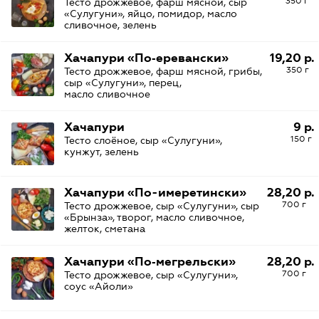
350 г
Тесто дрожжевое, фарш мясной, сыр
«Сулугуни», яйцо, помидор, масло
сливочное, зелень
Хачапури «По‑еревански»
19,20 р.
350 г
Тесто дрожжевое, фарш мясной, грибы,
сыр «Сулугуни», перец,
масло сливочное
Хачапури
9 р.
150 г
Тесто слоёное, сыр «Сулугуни»,
кунжут, зелень
Хачапури «По-имеретински»
28,20 р.
700 г
Тесто дрожжевое, сыр «Сулугуни», сыр
«Брынза», творог, масло сливочное,
желток, сметана
Хачапури «По‑мегрельски»
28,20 р.
700 г
Тесто дрожжевое, сыр «Сулугуни»,
соус «Айоли»