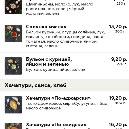
250 г
Шампиньоны, молоко, лук, масло
растительное, перец чёрный
молотый, зелень
Солянка мясная
13,20 р.
300 г
Бульон куриный, огурцы солёные, лук,
маслины, копчёности, говядина, паста
томатная, масло сливочное, лимон,
сметана, зелень
Бульон с курицей,
9,20 р.
яйцом и зеленью
270 г
Бульон, курица, яйцо, зелень
Хачапури, самса, хлеб
Хачапури «По‑аджарски»
19,20 р.
400 г
Тесто дрожжевое, сыр «Сулугуни», яйцо,
масло сливочное
Хачапури «По‑езидски»
16,20 р.