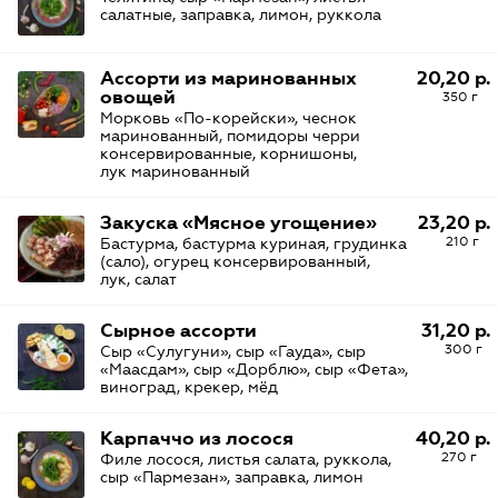
салатные, заправка, лимон, руккола
Ассорти из маринованных
20,20 р.
овощей
350 г
Морковь «По-корейски», чеснок
маринованный, помидоры черри
консервированные, корнишоны,
лук маринованный
Закуска «Мясное угощение»
23,20 р.
210 г
Бастурма, бастурма куриная, грудинка
(сало), огурец консервированный,
лук, салат
Сырное ассорти
31,20 р.
300 г
Сыр «Сулугуни», сыр «Гауда», сыр
«Маасдам», сыр «Дорблю», сыр «Фета»,
виноград, крекер, мёд
Карпаччо из лосося
40,20 р.
270 г
Филе лосося, листья салата, руккола,
сыр «Пармезан», заправка, лимон