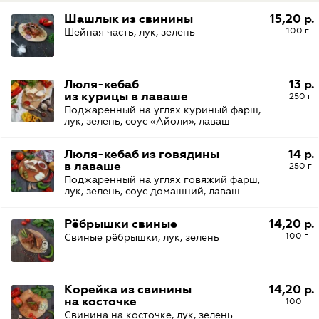
Шашлык из свинины
15,20 р.
100 г
Шейная часть, лук, зелень
Люля-кебаб
13 р.
из курицы в лаваше
250 г
Поджаренный на углях куриный фарш,
лук, зелень, соус «Айоли», лаваш
Люля-кебаб из говядины
14 р.
в лаваше
250 г
Поджаренный на углях говяжий фарш,
лук, зелень, соус домашний, лаваш
Рёбрышки свиные
14,20 р.
100 г
Свиные рёбрышки, лук, зелень
Корейка из свинины
14,20 р.
на косточке
100 г
Свинина на косточке, лук, зелень