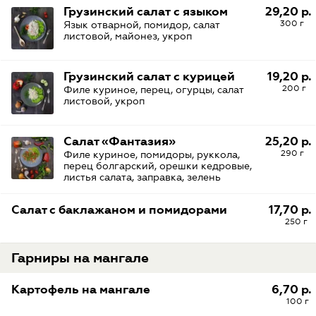
Грузинский салат с языком
29,20 р.
300 г
Язык отварной, помидор, салат
листовой, майонез, укроп
Грузинский салат с курицей
19,20 р.
200 г
Филе куриное, перец, огурцы, салат
листовой, укроп
Салат «Фантазия»
25,20 р.
290 г
Филе куриное, помидоры, руккола,
перец болгарский, орешки кедровые,
листья салата, заправка, зелень
Салат с баклажаном и помидорами
17,70 р.
250 г
Гарниры на мангале
Картофель на мангале
6,70 р.
100 г