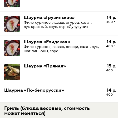
Шаурма «Грузинская»
14 р.
400 г
Филе куриное, лаваш, огурец, салат,
лук красный, соус, сыр «Сулугуни»
Шаурма «Езидская»
14 р.
400 г
Филе куриное, лаваш, овощи, салат, лук,
шампиньоны, соус
Шаурма «Пряная»
15 р.
400 г
Шаурма «По‑белорусски»
14 р.
400 г
Гриль (блюда весовые, стоимость
может меняться)