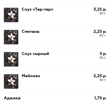
Соус «Тар‑тар»
3,25 р.
50 г
Сметана
2,25 р.
50 г
Соус сырный
3 р.
50 г
Майонез
2,25 р.
50 г
Аджика
1,75 р.