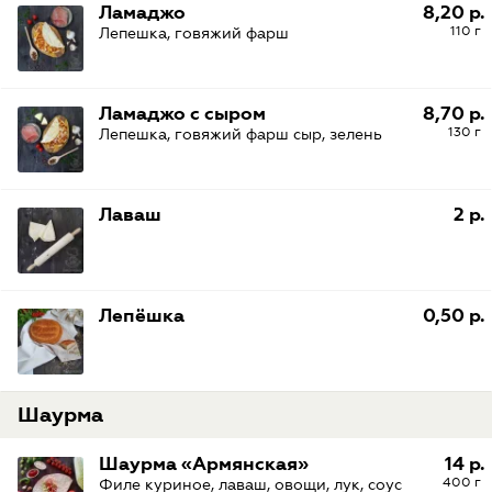
Ламаджо
8,20 р.
110 г
Лепешка, говяжий фарш
Ламаджо c сыром
8,70 р.
130 г
Лепешка, говяжий фарш сыр, зелень
Лаваш
2 р.
Лепёшка
0,50 р.
Шаурма
Шаурма «Армянская»
14 р.
400 г
Филе куриное, лаваш, овощи, лук, соус