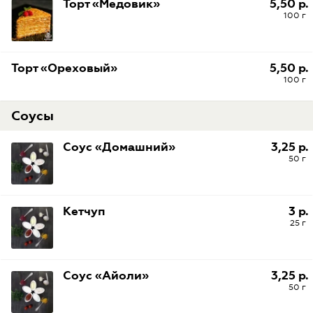
Торт «Медовик»
5,50 р.
100 г
Торт «Ореховый»
5,50 р.
100 г
Соусы
Соус «Домашний»
3,25 р.
50 г
Кетчуп
3 р.
25 г
Соус «Айоли»
3,25 р.
50 г