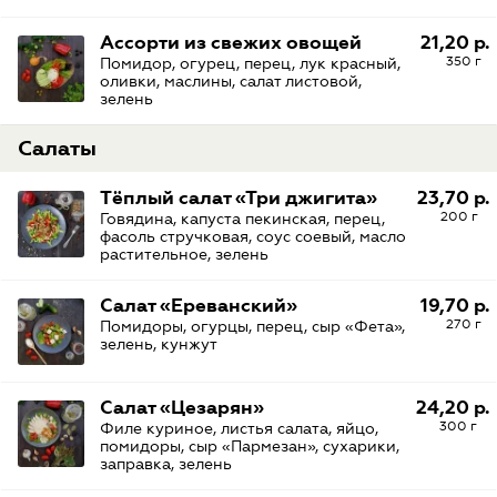
Ассорти из свежих овощей
21,20 р.
350 г
Помидор, огурец, перец, лук красный,
оливки, маслины, салат листовой,
зелень
Салаты
Тёплый салат «Три джигита»
23,70 р.
200 г
Говядина, капуста пекинская, перец,
фасоль стручковая, соус соевый, масло
растительное, зелень
Салат «Ереванский»
19,70 р.
270 г
Помидоры, огурцы, перец, сыр «Фета»,
зелень, кунжут
Салат «Цезарян»
24,20 р.
300 г
Филе куриное, листья салата, яйцо,
помидоры, сыр «Пармезан», сухарики,
заправка, зелень