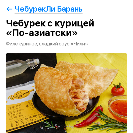
ЧебурекЛи Барань
Чебурек с курицей
«По-азиатски»
Филе куриное, сладкий соус «Чили»