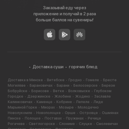
Заказывай еду через
приложение и получай в 2 раза
больше баллов на сувениры!
Доставка суши
горячих блюд
Доставка в Минске
Витебске
Гродно
Гомеле
Бресте
Могилёве
Барановичах
Барани
Белоозерске
Березе
Бобруйске
Борисове
Ветке
Волковыске
Глубоком
Городке
Дзержинске
Жлобине
Жодино
Заславле
Калинковичах
Каменце
Кобрине
Лепеле
Лиде
Марьиной Горке
Миорах
Мозыре
Молодечно
Новолукомле
Новополоцке
Орше
Островце
Ошмянах
Пинске
Полоцке
Поставах
Пружанах
Речице
Рогачеве
Светлогорске
Слониме
Слуцке
Смолевичах