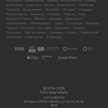
Могилёве
Барановичах
Барани
Белоозерске
Березе
Бобруйске
Борисове
Ветке
Волковыске
Глубоком
Городке
Дзержинске
Жлобине
Жодино
Заславле
Калинковичах
Каменце
Кобрине
Лепеле
Лиде
Марьиной Горке
Миорах
Мозыре
Молодечно
Новолукомле
Новополоцке
Орше
Островце
Ошмянах
Пинске
Полоцке
Поставах
Пружанах
Речице
Рогачеве
Светлогорске
Слониме
Слуцке
Смолевичах
Сморгони
Солигорске
Фаниполе
© 2016−2026
ООО «КартэБай»
УНП 391821330
Беларусь, 210015, г. Витебск, ул. Гоголя, 14, оф.
804А