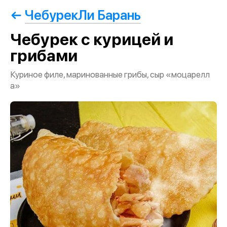
ЧебурекЛи Барань
Чебурек с курицей и
грибами
Куриное филе, маринованные грибы, сыр «моцарелл
а»