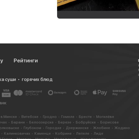
су
Рейтинги
ка суши
горячих блюд
 в Минске
Витебске
Гродно
Гомеле
Бресте
Могилёве
ичах
Барани
Белоозерске
Березе
Бобруйске
Борисове
олковыске
Глубоком
Городке
Дзержинске
Жлобине
Жодино
Калинковичах
Каменце
Кобрине
Лепеле
Лиде