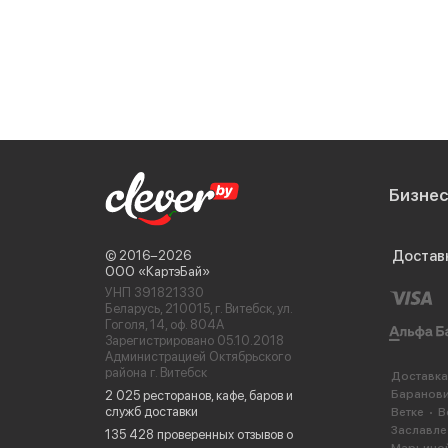
Бизне
Достав
© 2016−2026
ООО «КартэБай»
УНП 391821330
Беларусь, 210015, г. Витебск, ул.
Гоголя, 14, оф. 804А
Зарегистрировано 05.10.2018
Администрацией Октябрьского
района г. Витебск
Доставка
Баранов
2 025 ресторанов, кафе, баров и
служб доставки
Ветке
В
Заславле
135 428 проверенных отзывов о