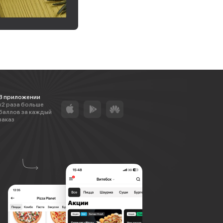
В приложении
х2 раза больше
баллов за каждый
заказ