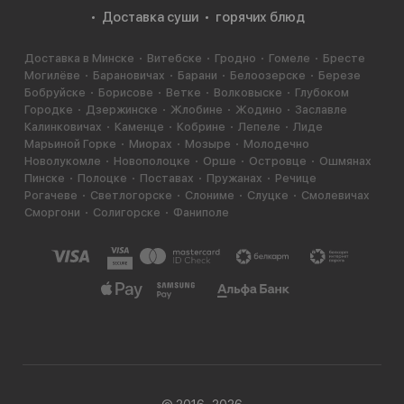
Доставка суши
горячих блюд
Доставка в Минске
Витебске
Гродно
Гомеле
Бресте
Могилёве
Барановичах
Барани
Белоозерске
Березе
Бобруйске
Борисове
Ветке
Волковыске
Глубоком
Городке
Дзержинске
Жлобине
Жодино
Заславле
Калинковичах
Каменце
Кобрине
Лепеле
Лиде
Марьиной Горке
Миорах
Мозыре
Молодечно
Новолукомле
Новополоцке
Орше
Островце
Ошмянах
Пинске
Полоцке
Поставах
Пружанах
Речице
Рогачеве
Светлогорске
Слониме
Слуцке
Смолевичах
Сморгони
Солигорске
Фаниполе
© 2016−2026