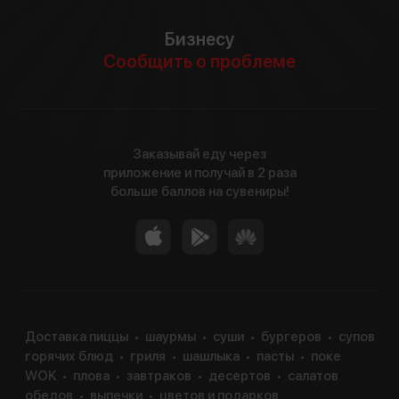
Бизнесу
Сообщить о проблеме
Заказывай еду через
приложение и получай в 2 раза
больше баллов на сувениры!
Доставка пиццы
шаурмы
суши
бургеров
супов
горячих блюд
гриля
шашлыка
пасты
поке
WOK
плова
завтраков
десертов
салатов
обедов
выпечки
цветов и подарков