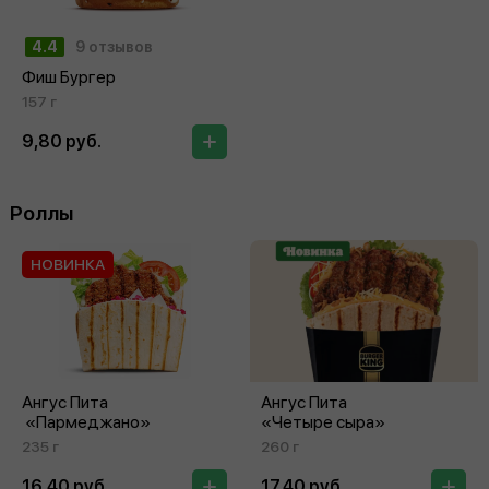
4.4
9 отзывов
Фиш Бургер
157 г
9,80 руб.
Роллы
НОВИНКА
Ангус Пита
Ангус Пита
«Пармеджано»
«Четыре сыра»
235 г
260 г
16,40 руб.
17,40 руб.