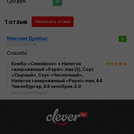
1,20 руб.
1 отзыв
Написать отзыв
Максим Дрибас
5
31.07.2026 11:51
Спасибо
Комбо «Семейное» + Напиток
газированный «Pepsi» max (2), Соус
«Сырный», Соус «Чесночный»,
Напиток газированный «Pepsi» max, А4
Чикенбургер, А4 челобрик 2.0
Без комментария