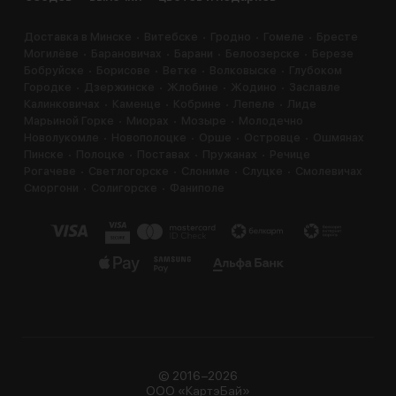
Доставка в Минске
Витебске
Гродно
Гомеле
Бресте
Могилёве
Барановичах
Барани
Белоозерске
Березе
Бобруйске
Борисове
Ветке
Волковыске
Глубоком
Городке
Дзержинске
Жлобине
Жодино
Заславле
Калинковичах
Каменце
Кобрине
Лепеле
Лиде
Марьиной Горке
Миорах
Мозыре
Молодечно
Новолукомле
Новополоцке
Орше
Островце
Ошмянах
Пинске
Полоцке
Поставах
Пружанах
Речице
Рогачеве
Светлогорске
Слониме
Слуцке
Смолевичах
Сморгони
Солигорске
Фаниполе
© 2016−2026
ООО «КартэБай»