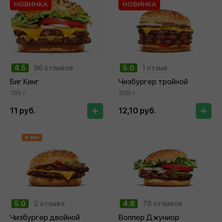
НОВИНКА
НОВИНКА
4.5
96 отзывов
5.0
1 отзыв
Биг Кинг
Чизбургер тройной
185 г
205 г
11 руб.
12,10 руб.
5.0
2 отзыва
4.8
78 отзывов
Чизбургер двойной
Воппер Джуниор