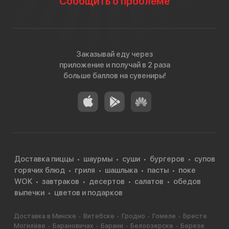
Сообщить о проблеме
Заказывай еду через
приложение и получай в 2 раза
больше баллов на сувениры!
Доставка пиццы
шаурмы
суши
бургеров
супов
горячих блюд
гриля
шашлыка
пасты
поке
WOK
завтраков
десертов
салатов
обедов
выпечки
цветов и подарков
Доставка в Минске
Витебске
Гродно
Гомеле
Бресте
Могилёве
Барановичах
Барани
Белоозерске
Березе