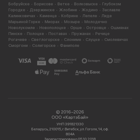
Бобруйске
Борисове
Ветке
Волковыске
Глубоком
Городке
Дзержинске
Жлобине
Жодино
Заславле
Калинковичах
Каменце
Кобрине
Лепеле
Лиде
Марьиной Горке
Миорах
Мозыре
Молодечно
Новолукомле
Новополоцке
Орше
Островце
Ошмянах
Пинске
Полоцке
Поставах
Пружанах
Речице
Рогачеве
Светлогорске
Слониме
Слуцке
Смолевичах
Сморгони
Солигорске
Фаниполе
© 2016−2026
ООО «КартэБай»
УНП 391821330
Беларусь, 210015, г. Витебск, ул. Гоголя, 14, оф.
804А
Зарегистрировано 05.10.2018