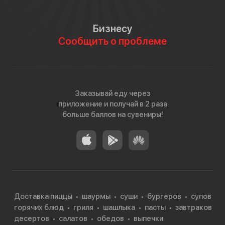
Бизнесу
Сообщить о проблеме
Заказывай еду через
приложение и получай в 2 раза
больше баллов на сувениры!
Доставка пиццы
шаурмы
суши
бургеров
супов
горячих блюд
гриля
шашлыка
пасты
завтраков
десертов
салатов
обедов
выпечки