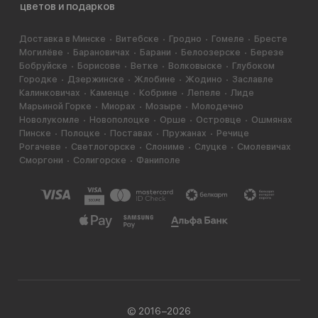
цветов и подарков
Доставка в Минске
Витебске
Гродно
Гомеле
Бресте
Могилёве
Барановичах
Барани
Белоозерске
Березе
Бобруйске
Борисове
Ветке
Волковыске
Глубоком
Городке
Дзержинске
Жлобине
Жодино
Заславле
Калинковичах
Каменце
Кобрине
Лепеле
Лиде
Марьиной Горке
Миорах
Мозыре
Молодечно
Новолукомле
Новополоцке
Орше
Островце
Ошмянах
Пинске
Полоцке
Поставах
Пружанах
Речице
Рогачеве
Светлогорске
Слониме
Слуцке
Смолевичах
Сморгони
Солигорске
Фаниполе
© 2016−2026