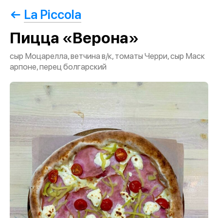
La Piccola
Пицца «Верона»
сыр Моцарелла, ветчина в/к, томаты Черри, сыр Маск
арпоне, перец болгарский