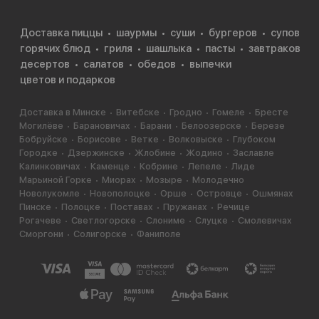
Доставка пиццы
шаурмы
суши
бургеров
супов
горячих блюд
гриля
шашлыка
пасты
завтраков
десертов
салатов
обедов
выпечки
цветов и подарков
Доставка в Минске
Витебске
Гродно
Гомеле
Бресте
Могилёве
Барановичах
Барани
Белоозерске
Березе
Бобруйске
Борисове
Ветке
Волковыске
Глубоком
Городке
Дзержинске
Жлобине
Жодино
Заславле
Калинковичах
Каменце
Кобрине
Лепеле
Лиде
Марьиной Горке
Миорах
Мозыре
Молодечно
Новолукомле
Новополоцке
Орше
Островце
Ошмянах
Пинске
Полоцке
Поставах
Пружанах
Речице
Рогачеве
Светлогорске
Слониме
Слуцке
Смолевичах
Сморгони
Солигорске
Фаниполе