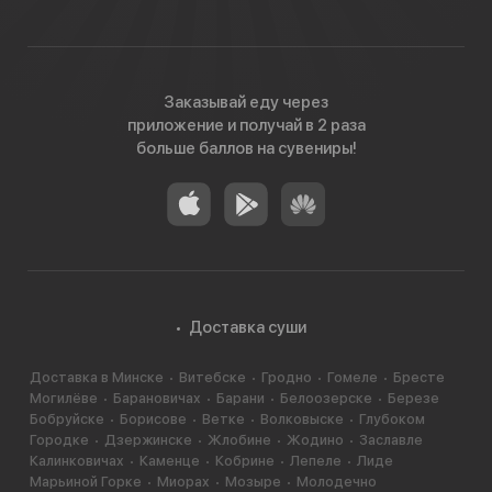
Заказывай еду через
приложение и получай в 2 раза
больше баллов на сувениры!
Доставка суши
Доставка в Минске
Витебске
Гродно
Гомеле
Бресте
Могилёве
Барановичах
Барани
Белоозерске
Березе
Бобруйске
Борисове
Ветке
Волковыске
Глубоком
Городке
Дзержинске
Жлобине
Жодино
Заславле
Калинковичах
Каменце
Кобрине
Лепеле
Лиде
Марьиной Горке
Миорах
Мозыре
Молодечно