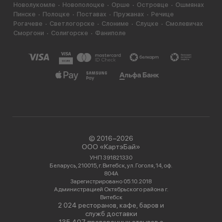
Новолукомле
Новополоцке
Орше
Островце
Ошмянах
Пинске
Полоцке
Поставах
Пружанах
Речице
Рогачеве
Светлогорске
Слониме
Слуцке
Смолевичах
Сморгони
Солигорске
Фаниполе
© 2016−2026
ООО «КартэБай»
УНП 391821330
Беларусь, 210015, г. Витебск, ул. Гоголя, 14, оф.
804А
Зарегистрировано 05.10.2018
Администрацией Октябрьского района г.
Витебск
2 024 ресторанов, кафе, баров и
служб доставки