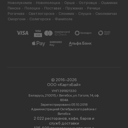
Новолукомле
Новополоцке
Орше
Островце
Ошмянах
Пинске
Полоцке
Поставах
Пружанах
Речице
Рогачеве
Светлогорске
Слониме
Слуцке
Смолевичах
Сморгони
Солигорске
Фаниполе
© 2016−2026
ООО «КартэБай»
УНП 391821330
Беларусь, 210015, г. Витебск, ул. Гоголя, 14, оф.
804А
Зарегистрировано 05.10.2018
Администрацией Октябрьского района г.
Витебск
2 022 ресторанов, кафе, баров и
служб доставки