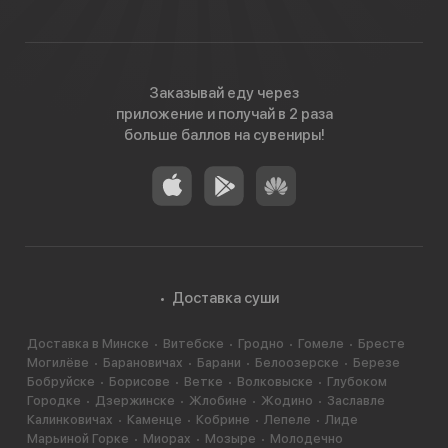
Заказывай еду через
приложение и получай в 2 раза
больше баллов на сувениры!
Доставка суши
Доставка в Минске
Витебске
Гродно
Гомеле
Бресте
Могилёве
Барановичах
Барани
Белоозерске
Березе
Бобруйске
Борисове
Ветке
Волковыске
Глубоком
Городке
Дзержинске
Жлобине
Жодино
Заславле
Калинковичах
Каменце
Кобрине
Лепеле
Лиде
Марьиной Горке
Миорах
Мозыре
Молодечно