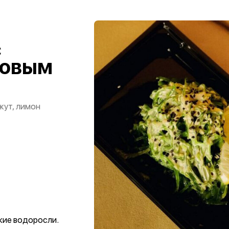
с
ховым
жут, лимон
кие водоросли.