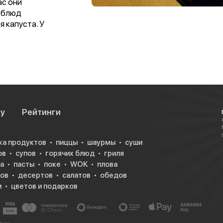
ас они
 блюд
я капуста. У
ус, нет запаха
су
Рейтинги
ка продуктов
пиццы
шаурмы
суши
ов
супов
горячих блюд
гриля
а
пасты
поке
WOK
плова
ков
десертов
салатов
обедов
и
цветов и подарков
ить от старого
ь яркими,
ким ароматом.