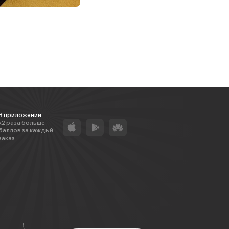
В приложении
х2 раза больше
баллов за каждый
заказ