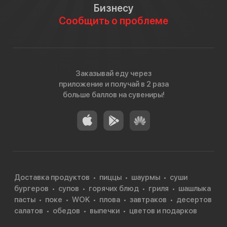
Бизнесу
Сообщить о проблеме
Заказывай еду через
приложение и получай в 2 раза
больше баллов на сувениры!
Доставка продуктов
пиццы
шаурмы
суши
бургеров
супов
горячих блюд
гриля
шашлыка
пасты
поке
WOK
плова
завтраков
десертов
салатов
обедов
выпечки
цветов и подарков