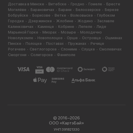
Доставка в Минске
Витебске
Гродно
Гомеле
Бресте
Могилёве
Барановичах
Барани
Белоозерске
Березе
Бобруйске
Борисове
Ветке
Волковыске
Глубоком
Городке
Дзержинске
Жлобине
Жодино
Заславле
Калинковичах
Каменце
Кобрине
Лепеле
Лиде
Марьиной Горке
Миорах
Мозыре
Молодечно
Новолукомле
Новополоцке
Орше
Островце
Ошмянах
Пинске
Полоцке
Поставах
Пружанах
Речице
Рогачеве
Светлогорске
Слониме
Слуцке
Смолевичах
Сморгони
Солигорске
Фаниполе
© 2016−2026
ООО «КартэБай»
УНП 391821330