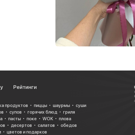
су
Рейтинги
ка продуктов
пиццы
шаурмы
суши
ов
супов
горячих блюд
гриля
а
пасты
поке
WOK
плова
ков
десертов
салатов
обедов
и
цветов и подарков