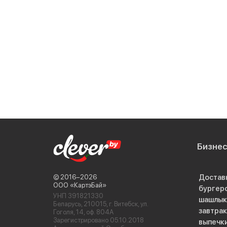
Бизне
Достав
© 2016−2026
ООО «КартэБай»
бургер
УНП 391821330
шашлык
Беларусь, 210015, г. Витебск, ул.
завтра
Гоголя, 14, оф. 804А
Зарегистрировано 05.10.2018
выпечк