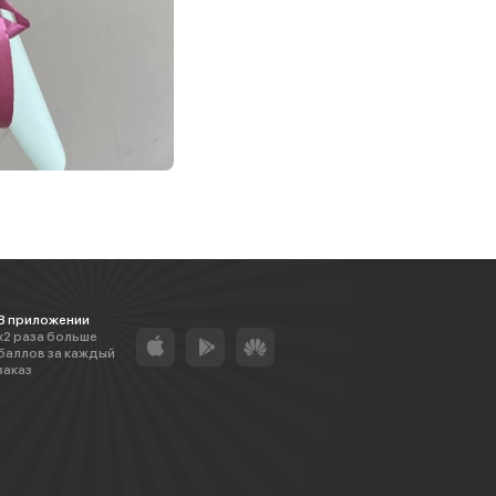
В приложении
х2 раза больше
баллов за каждый
заказ