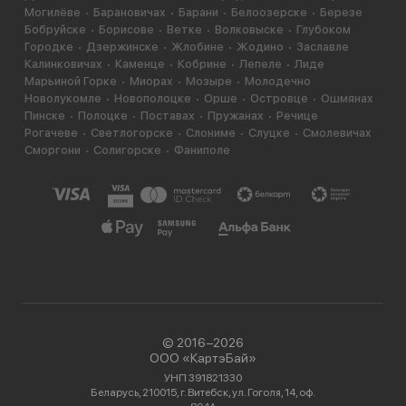
Могилёве
Барановичах
Барани
Белоозерске
Березе
Бобруйске
Борисове
Ветке
Волковыске
Глубоком
Городке
Дзержинске
Жлобине
Жодино
Заславле
Калинковичах
Каменце
Кобрине
Лепеле
Лиде
Марьиной Горке
Миорах
Мозыре
Молодечно
Новолукомле
Новополоцке
Орше
Островце
Ошмянах
Пинске
Полоцке
Поставах
Пружанах
Речице
Рогачеве
Светлогорске
Слониме
Слуцке
Смолевичах
Сморгони
Солигорске
Фаниполе
© 2016−2026
ООО «КартэБай»
УНП 391821330
Беларусь, 210015, г. Витебск, ул. Гоголя, 14, оф.