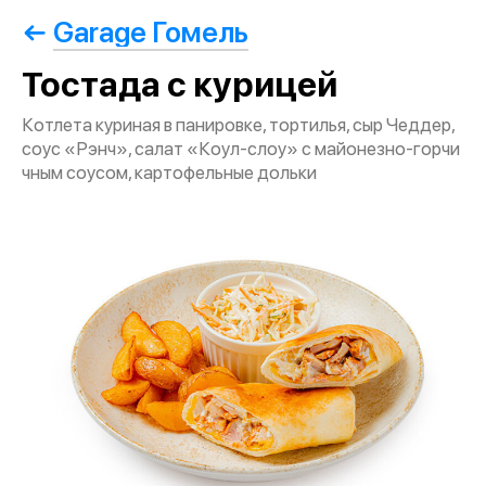
Garage Гомель
Тостада с курицей
Котлета куриная в панировке, тортилья, сыр Чеддер,
соус «Рэнч», салат «Коул-слоу» с майонезно-горчи
чным соусом, картофельные дольки