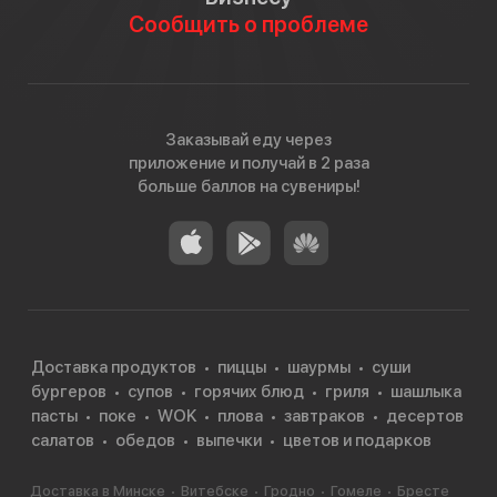
Сообщить о проблеме
Заказывай еду через
приложение и получай в 2 раза
больше баллов на сувениры!
Доставка продуктов
пиццы
шаурмы
суши
бургеров
супов
горячих блюд
гриля
шашлыка
пасты
поке
WOK
плова
завтраков
десертов
салатов
обедов
выпечки
цветов и подарков
Доставка в Минске
Витебске
Гродно
Гомеле
Бресте