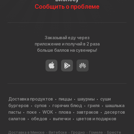
Сообщить о проблеме
Заказывай еду через
приложение и получай в 2 раза
больше баллов на сувениры!
Доставка продуктов
пиццы
шаурмы
суши
бургеров
супов
горячих блюд
гриля
шашлыка
пасты
поке
WOK
плова
завтраков
десертов
салатов
обедов
выпечки
цветов и подарков
Доставка в Минске
Витебске
Гродно
Гомеле
Бресте