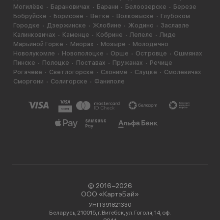
Могилёве
Барановичах
Барани
Белоозерске
Березе
Бобруйске
Борисове
Ветке
Волковыске
Глубоком
Городке
Дзержинске
Жлобине
Жодино
Заславле
Калинковичах
Каменце
Кобрине
Лепеле
Лиде
Марьиной Горке
Миорах
Мозыре
Молодечно
Новолукомле
Новополоцке
Орше
Островце
Ошмянах
Пинске
Полоцке
Поставах
Пружанах
Речице
Рогачеве
Светлогорске
Слониме
Слуцке
Смолевичах
Сморгони
Солигорске
Фаниполе
© 2016−2026
ООО «КартэБай»
УНП 391821330
Беларусь, 210015, г. Витебск, ул. Гоголя, 14, оф.