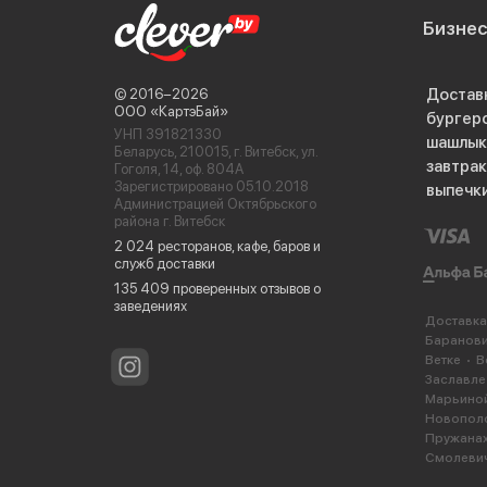
Бизне
Достав
© 2016−2026
ООО «КартэБай»
бургер
УНП 391821330
шашлык
Беларусь, 210015, г. Витебск, ул.
завтра
Гоголя, 14, оф. 804А
Зарегистрировано 05.10.2018
выпечк
Администрацией Октябрьского
района г. Витебск
2 024 ресторанов, кафе, баров и
служб доставки
135 409 проверенных отзывов о
заведениях
Доставка
Баранов
Ветке
В
Заславле
Марьиной
Новопол
Пружана
Смолеви