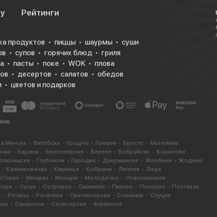
су
Рейтинги
ка продуктов
пиццы
шаурмы
суши
ов
супов
горячих блюд
гриля
а
пасты
поке
WOK
плова
ков
десертов
салатов
обедов
и
цветов и подарков
 в Минске
Витебске
Гродно
Гомеле
Бресте
Могилёве
ичах
Барани
Белоозерске
Березе
Бобруйске
Борисове
олковыске
Глубоком
Городке
Дзержинске
Жлобине
Жодино
Калинковичах
Каменце
Кобрине
Лепеле
Лиде
 Горке
Миорах
Мозыре
Молодечно
Новолукомле
оцке
Орше
Островце
Ошмянах
Пинске
Полоцке
Поставах
х
Речице
Рогачеве
Светлогорске
Слониме
Слуцке
чах
Сморгони
Солигорске
Фаниполе