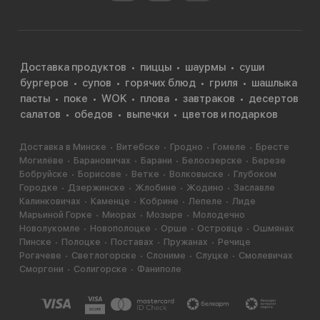
Доставка продуктов
пиццы
шаурмы
суши
бургеров
супов
горячих блюд
гриля
шашлыка
пасты
поке
WOK
плова
завтраков
десертов
салатов
обедов
выпечки
цветов и подарков
Доставка в Минске
Витебске
Гродно
Гомеле
Бресте
Могилёве
Барановичах
Барани
Белоозерске
Березе
Бобруйске
Борисове
Ветке
Волковыске
Глубоком
Городке
Дзержинске
Жлобине
Жодино
Заславле
Калинковичах
Каменце
Кобрине
Лепеле
Лиде
Марьиной Горке
Миорах
Мозыре
Молодечно
Новолукомле
Новополоцке
Орше
Островце
Ошмянах
Пинске
Полоцке
Поставах
Пружанах
Речице
Рогачеве
Светлогорске
Слониме
Слуцке
Смолевичах
Сморгони
Солигорске
Фаниполе