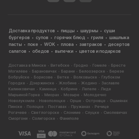
Доставка продуктов
пиццы
шаурмы
суши
бургеров
супов
горячих блюд
гриля
шашлыка
пасты
поке
WOK
плова
завтраков
десертов
салатов
обедов
выпечки
цветов и подарков
Доставка в Минске
Витебске
Гродно
Гомеле
Бресте
Могилёве
Барановичах
Барани
Белоозерске
Березе
Бобруйске
Борисове
Ветке
Волковыске
Глубоком
Городке
Дзержинске
Жлобине
Жодино
Заславле
Калинковичах
Каменце
Кобрине
Лепеле
Лиде
Марьиной Горке
Миорах
Мозыре
Молодечно
Новолукомле
Новополоцке
Орше
Островце
Ошмянах
Пинске
Полоцке
Поставах
Пружанах
Речице
Рогачеве
Светлогорске
Слониме
Слуцке
Смолевичах
Сморгони
Солигорске
Фаниполе