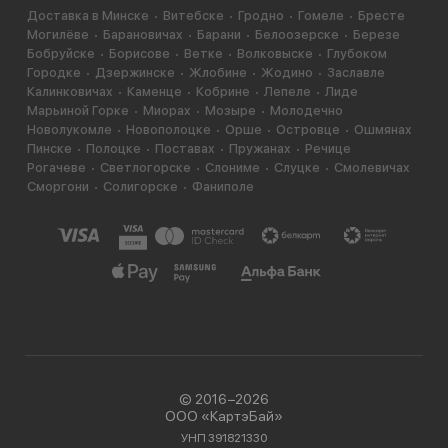
Доставка в Минске
Витебске
Гродно
Гомеле
Бресте
Могилёве
Барановичах
Барани
Белоозерске
Березе
Бобруйске
Борисове
Ветке
Волковыске
Глубоком
Городке
Дзержинске
Жлобине
Жодино
Заславле
Калинковичах
Каменце
Кобрине
Лепеле
Лиде
Марьиной Горке
Миорах
Мозыре
Молодечно
Новолукомле
Новополоцке
Орше
Островце
Ошмянах
Пинске
Полоцке
Поставах
Пружанах
Речице
Рогачеве
Светлогорске
Слониме
Слуцке
Смолевичах
Сморгони
Солигорске
Фаниполе
© 2016−2026
ООО «КартэБай»
УНП 391821330