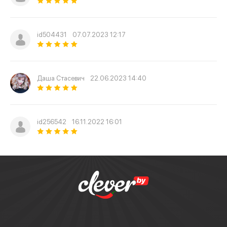
id504431
07.07.2023 12:17
Даша Стасевич
22.06.2023 14:40
id256542
16.11.2022 16:01