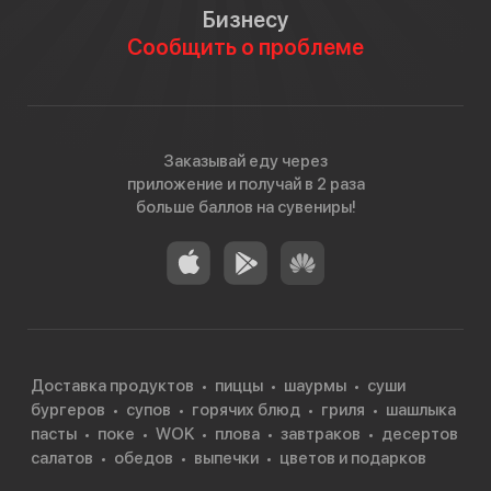
Бизнесу
Сообщить о проблеме
Заказывай еду через
приложение и получай в 2 раза
больше баллов на сувениры!
Доставка продуктов
пиццы
шаурмы
суши
бургеров
супов
горячих блюд
гриля
шашлыка
пасты
поке
WOK
плова
завтраков
десертов
салатов
обедов
выпечки
цветов и подарков