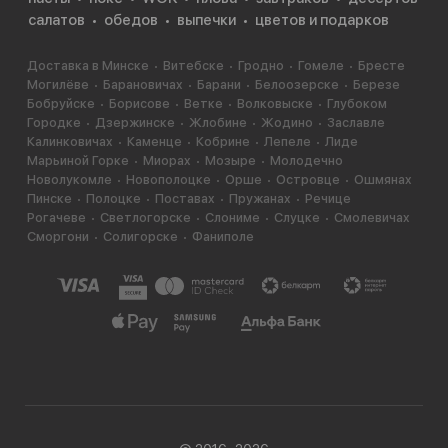
салатов
обедов
выпечки
цветов и подарков
Доставка в Минске
Витебске
Гродно
Гомеле
Бресте
Могилёве
Барановичах
Барани
Белоозерске
Березе
Бобруйске
Борисове
Ветке
Волковыске
Глубоком
Городке
Дзержинске
Жлобине
Жодино
Заславле
Калинковичах
Каменце
Кобрине
Лепеле
Лиде
Марьиной Горке
Миорах
Мозыре
Молодечно
Новолукомле
Новополоцке
Орше
Островце
Ошмянах
Пинске
Полоцке
Поставах
Пружанах
Речице
Рогачеве
Светлогорске
Слониме
Слуцке
Смолевичах
Сморгони
Солигорске
Фаниполе