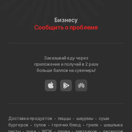
Бизнесу
Сообщить о проблеме
Заказывай еду через
приложение и получай в 2 раза
больше баллов на сувениры!
Доставка продуктов
пиццы
шаурмы
суши
бургеров
супов
горячих блюд
гриля
шашлыка
пасты
поке
WOK
плова
завтраков
десертов