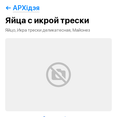
АРХiдэя
Яйца с икрой трески
Яйцо, Икра трески деликатесная, Майонез