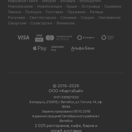
Марьиной Горке
Миорах
Мозыре
Молодечно
Новолукомле
Новополоцке
Орше
Островце
Ошмянах
Пинске
Полоцке
Поставах
Пружанах
Речице
Рогачеве
Светлогорске
Слониме
Слуцке
Смолевичах
Сморгони
Солигорске
Фаниполе
© 2016−2026
ООО «КартэБай»
УНП 391821330
Беларусь, 210015, г. Витебск, ул. Гоголя, 14, оф.
804А
Зарегистрировано 05.10.2018
Администрацией Октябрьского района г.
Витебск
2 025 ресторанов, кафе, баров и
служб доставки