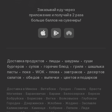
Заказывай еду через
приложение и получай в 2 раза
больше баллов на сувениры!
Доставка продуктов
пиццы
шаурмы
суши
бургеров
супов
горячих блюд
гриля
шашлыка
пасты
поке
WOK
плова
завтраков
десертов
салатов
обедов
выпечки
цветов и подарков
Доставка в Минске
Витебске
Гродно
Гомеле
Бресте
Могилёве
Барановичах
Барани
Белоозерске
Березе
Бобруйске
Борисове
Ветке
Волковыске
Глубоком
Городке
Дзержинске
Жлобине
Жодино
Заславле
Калинковичах
Каменце
Кобрине
Лепеле
Лиде