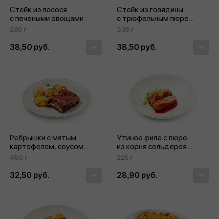
Стейк из лосося
Стейк из говядины
с печеными овощами
с трюфельным пюре
и огурцами «Кимчи»
285 г
335 г
38,50 руб.
38,50 руб.
Ребрышки с мятым
Утиное филе с пюре
картофелем, соусом
из корня сельдерея
из хрена и опятами
с ягодным канфи
450 г
225 г
32,50 руб.
28,90 руб.