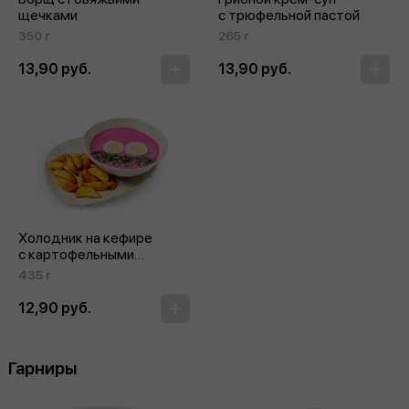
щечками
с трюфельной пастой
350 г
265 г
13,90 руб.
13,90 руб.
Холодник на кефире
с картофельными
дольками
435 г
12,90 руб.
Гарниры