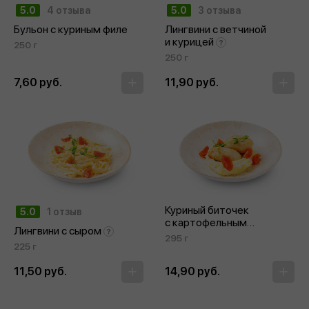
5.0
4 отзыва
5.0
3 отзыва
Бульон с куриным филе
Лингвини с ветчиной
и курицей
250 г
250 г
7,60 руб.
11,90 руб.
Куриный биточек
5.0
1 отзыв
с картофельным
Лингвини с сыром
пюре и овощами
295 г
225 г
11,50 руб.
14,90 руб.