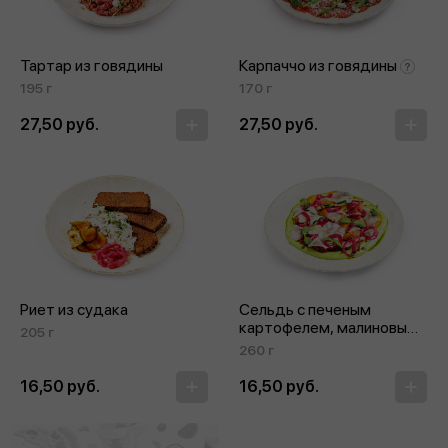
Тартар из говядины
Карпаччо из говядины
195 г
170 г
27,50 руб.
27,50 руб.
Риет из судака
Сельдь с печеным
картофелем, малиновым
205 г
луком и провисной
260 г
сметаной
16,50 руб.
16,50 руб.