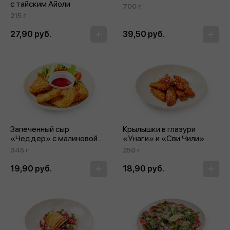
с тайским Айоли
700 г
215 г
27,90 руб.
39,50 руб.
Запеченный сыр
Крылышки в глазури
«Чеддер» с малиновой
«Унаги» и «Сви Чили»
горчицей
с кунжутом
345 г
250 г
19,90 руб.
18,90 руб.