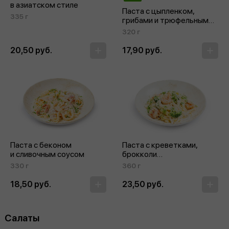
в азиатском стиле
Паста с цыпленком,
335 г
грибами и трюфельным
соусом
320 г
20,50 руб.
17,90 руб.
Паста с беконом
Паста с креветками,
и сливочным соусом
брокколи
и сыром «Дор блю»
330 г
360 г
18,50 руб.
23,50 руб.
Салаты