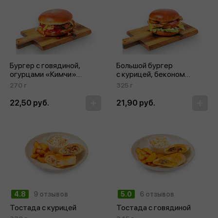
Бургер с говядиной,
Большой бургер
огурцами «Кимчи»
с курицей, беконом
и малиновой горчицей
и соусом «Тар‑тар»
270 г
325 г
22,50 руб.
21,90 руб.
4.8
9 отзывов
5.0
6 отзывов
Тостада с курицей
Тостада с говядиной