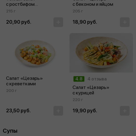
с ростбифом
с беконом и яйцом
и сливочным сыром
215 г
205 г
20,90 руб.
18,90 руб.
Салат «Цезарь»
4.8
4 отзыва
с креветками
Салат «Цезарь»
200 г
с курицей
220 г
23,50 руб.
19,90 руб.
Супы