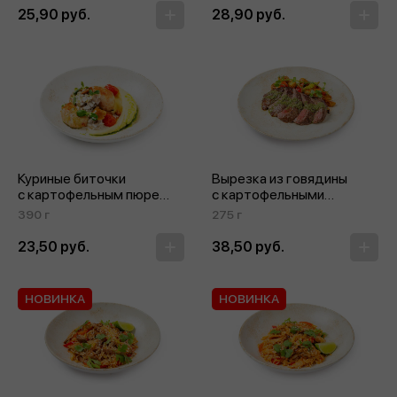
25,90 руб.
28,90 руб.
Куриные биточки
Вырезка из говядины
с картофельным пюре
с картофельными
и грибным соусом
дольками и овощами
390 г
275 г
23,50 руб.
38,50 руб.
НОВИНКА
НОВИНКА