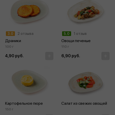
3.0
2 отзыва
5.0
1 отзыв
Драники
Овощи печеные
100 г
110 г
4,90 руб.
6,90 руб.
Картофельное пюре
Салат из свежих овощей
150 г