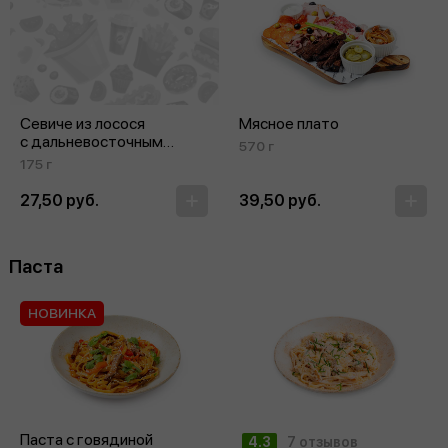
Севиче из лосося
Мясное плато
с дальневосточным
570 г
гребешком
175 г
27,50 руб.
39,50 руб.
Паста
НОВИНКА
Паста с говядиной
4.3
7 отзывов