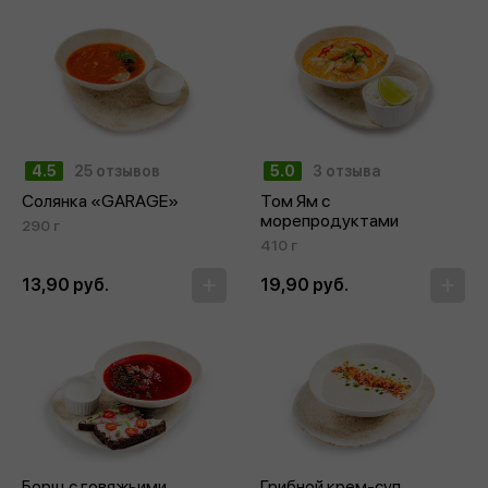
4.5
25 отзывов
5.0
3 отзыва
Солянка «GARAGE»
Том Ям с
морепродуктами
290 г
410 г
13,90 руб.
19,90 руб.
Борщ с говяжьими
Грибной крем-суп