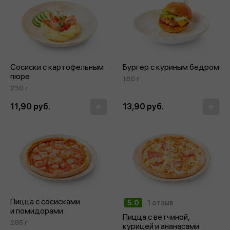
Сосиски с картофельным
Бургер с куриным бедром
пюре
180 г
230 г
11,90 руб.
13,90 руб.
Пицца с сосисками
5.0
1 отзыв
и помидорами
Пицца с ветчиной,
285 г
курицей и ананасами