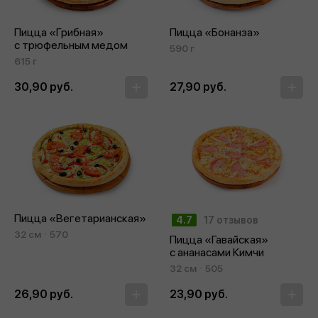
Пицца «Грибная»
Пицца «Бонанза»
с трюфельным медом
590 г
615 г
30,90 руб.
27,90 руб.
Пицца «Вегетарианская»
4.7
17 отзывов
32 см
570
Пицца «Гавайская»
с ананасами Кимчи
32 см
505
26,90 руб.
23,90 руб.