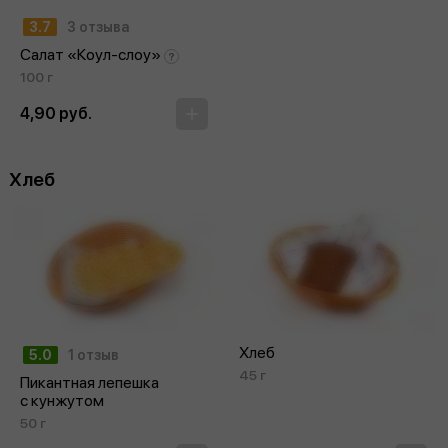
3.7
3 отзыва
Салат «Коул‑слоу»
100 г
4,90 руб.
Хлеб
Хлеб
5.0
1 отзыв
45 г
Пикантная лепешка
с кунжутом
50 г