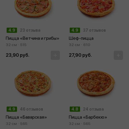
4.9
23 отзыва
4.9
37 отзывов
Пицца «Ветчина и грибы»
Шеф-пицца
32 см
515
32 см
610
23,90 руб.
27,90 руб.
4.9
46 отзывов
4.8
24 отзыва
Пицца «Баварская»
Пицца «Барбекю»
32 см
565
32 см
565