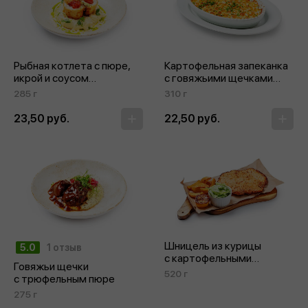
Рыбная котлета с пюре,
Картофельная запеканка
икрой и соусом
с говяжьими щечками
«Сливочный Тагермилк»
в сливочном
285 г
310 г
«Демигласе»
23,50 руб.
22,50 руб.
Шницель из курицы
5.0
1 отзыв
с картофельными
Говяжьи щечки
дольками
520 г
с трюфельным пюре
и зеленым салатом
275 г