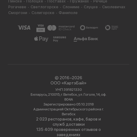
Пинске
Полоцке
Поставах
Пружанах
Речице
Рогачеве
Светлогорске
Слониме
Слуцке
Смолевичах
Сморгони
Солигорске
Фаниполе
© 2016−2026
ООО «КартэБай»
УНП 391821330
Беларусь, 210015, г. Витебск, ул. Гоголя, 14, оф.
804А
Зарегистрировано 05.10.2018
Администрацией Октябрьского района г.
Витебск
2 023 ресторанов, кафе, баров и
служб доставки
135 409 проверенных отзывов о
заведениях