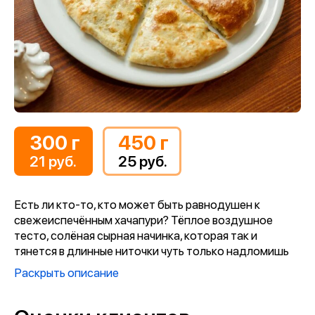
300 г
450 г
21 руб.
25 руб.
Есть ли кто-то, кто может быть равнодушен к
свежеиспечённым хачапури? Тёплое воздушное
тесто, солёная сырная начинка, которая так и
тянется в длинные ниточки чуть только надломишь
кусочек… А этот роскошный аромат! М-м-м!..
Раскрыть описание