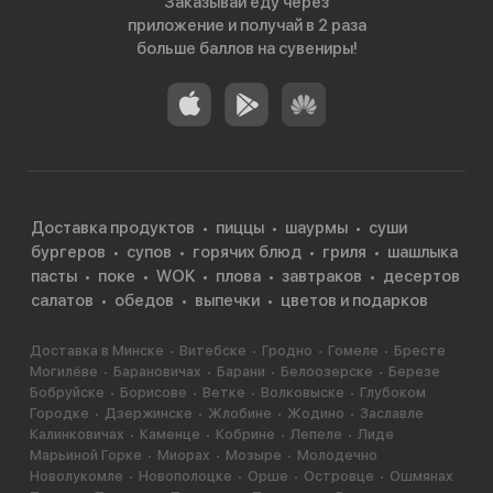
Заказывай еду через
приложение и получай в 2 раза
больше баллов на сувениры!
Доставка продуктов
пиццы
шаурмы
суши
бургеров
супов
горячих блюд
гриля
шашлыка
пасты
поке
WOK
плова
завтраков
десертов
салатов
обедов
выпечки
цветов и подарков
Доставка в Минске
Витебске
Гродно
Гомеле
Бресте
Могилёве
Барановичах
Барани
Белоозерске
Березе
Бобруйске
Борисове
Ветке
Волковыске
Глубоком
Городке
Дзержинске
Жлобине
Жодино
Заславле
Калинковичах
Каменце
Кобрине
Лепеле
Лиде
Марьиной Горке
Миорах
Мозыре
Молодечно
Новолукомле
Новополоцке
Орше
Островце
Ошмянах