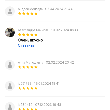
его нет. Зато есть имеретинский сыр «Чкинти-
квели». А бездрожжевое тесто, к слову, делается на
Андрей Медведь
07.04.2024 21:44
мацони (местный кисломолочный напиток).
Есть 4 основных вида «творога» и «хлеба» (так
переводится хачапури):
Александра Климова
10.02.2024 18:33
Очень вкусно
1. Аджарские — готовятся в форме лодочек. Кроме
Ответить
сыра, в начинку также добавляется сливочное масло
и яйцо. Как их кушать? Отламывать рукой кусочек
горячего теста и макать в сочную начинку, затем
незамедлительно отправлять в рот!
Анна Матюшкина
02.02.2024 20:42
2. Имеретинские — круглой формы, по размеру как
пицца; внутри спрятан свежий расплавленный сыр.
Готовое изделие можно рвать руками или порезать
id551788
16.01.2024 18:41
на треугольники и есть, пока свежее.
3. Мегрельские — тоже круглые лепёшки, однако сыр
есть как внутри, так и сверху хачапури.
id534414
07.12.2023 19:48