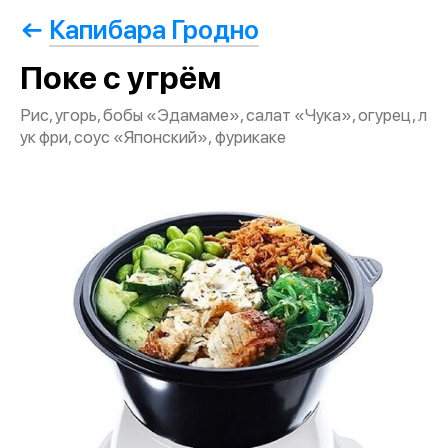
Капибара Гродно
Поке с угрём
Рис, угорь, бобы «Эдамаме», салат «Чука», огурец, л
ук фри, соус «Японский», фурикаке