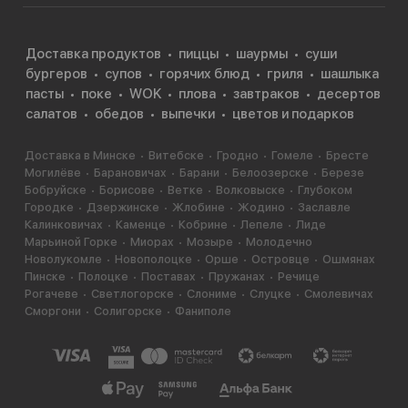
настоящей гавайской версии в поке добавляется
лишь сырая рыба, лук, соевый соус, приправа,
Доставка продуктов
пиццы
шаурмы
суши
водоросли и кунжутное масло. Как видим, это очень
бургеров
супов
горячих блюд
гриля
шашлыка
похоже на карпаччо или тартар. В то время как наша
пасты
поке
WOK
плова
завтраков
десертов
версия по составу больше напоминает… суши!
салатов
обедов
выпечки
цветов и подарков
Сегодня во всём мире поке — это настоящийфуд-
тренд. Во-первых, это здоровое и вкусное питание.
Доставка в Минске
Витебске
Гродно
Гомеле
Бресте
Могилёве
Барановичах
Барани
Белоозерске
Березе
Во-вторых, это красиво! Поэтому доставайте
Бобруйске
Борисове
Ветке
Волковыске
Глубоком
скорее свой телефон и делайте сочную фотографию
Городке
Дзержинске
Жлобине
Жодино
Заславле
с поке!
Калинковичах
Каменце
Кобрине
Лепеле
Лиде
Марьиной Горке
Миорах
Мозыре
Молодечно
Новолукомле
Новополоцке
Орше
Островце
Ошмянах
Пинске
Полоцке
Поставах
Пружанах
Речице
Рогачеве
Светлогорске
Слониме
Слуцке
Смолевичах
Сморгони
Солигорске
Фаниполе