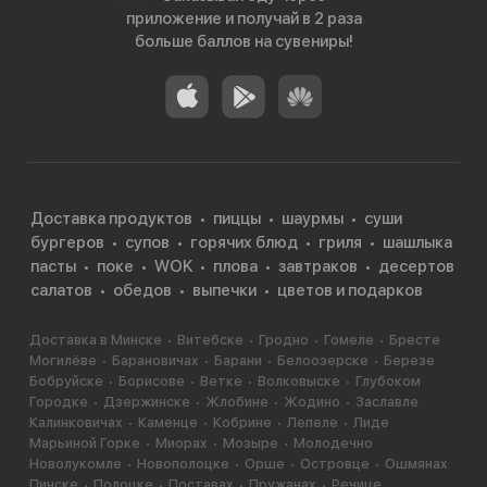
приложение и получай в 2 раза
больше баллов на сувениры!
Доставка продуктов
пиццы
шаурмы
суши
бургеров
супов
горячих блюд
гриля
шашлыка
пасты
поке
WOK
плова
завтраков
десертов
салатов
обедов
выпечки
цветов и подарков
Доставка в Минске
Витебске
Гродно
Гомеле
Бресте
Могилёве
Барановичах
Барани
Белоозерске
Березе
Бобруйске
Борисове
Ветке
Волковыске
Глубоком
Городке
Дзержинске
Жлобине
Жодино
Заславле
Калинковичах
Каменце
Кобрине
Лепеле
Лиде
Марьиной Горке
Миорах
Мозыре
Молодечно
Новолукомле
Новополоцке
Орше
Островце
Ошмянах
Пинске
Полоцке
Поставах
Пружанах
Речице