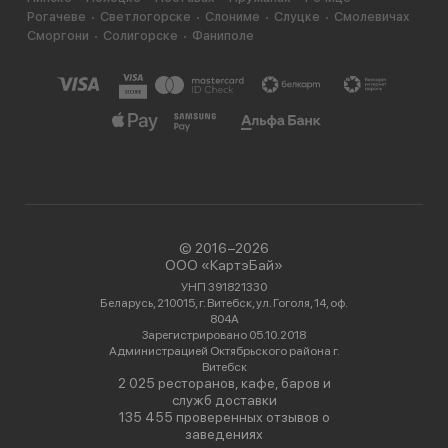
Рогачеве
Светлогорске
Слониме
Слуцке
Смолевичах
Сморгони
Солигорске
Фаниполе
© 2016−2026
ООО «КартэБай»
УНП 391821330
Беларусь, 210015, г. Витебск, ул. Гоголя, 14, оф.
804А
Зарегистрировано 05.10.2018
Администрацией Октябрьского района г.
Витебск
2 025 ресторанов, кафе, баров и
служб доставки
135 455 проверенных отзывов о
заведениях