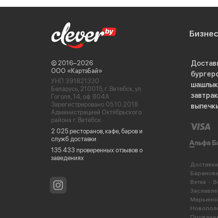
Бизне
Достав
© 2016−2026
ООО «КартэБай»
бургер
УНП 391821330
шашлык
Беларусь, 210015, г. Витебск, ул.
завтра
Гоголя, 14, оф. 804А
Зарегистрировано 05.10.2018
выпечк
Администрацией Октябрьского
района г. Витебск
2 025 ресторанов, кафе, баров и
служб доставки
135 433 проверенных отзывов о
заведениях
Доставка
Баранов
Ветке
В
Заславле
Марьиной
Новопол
Пружана