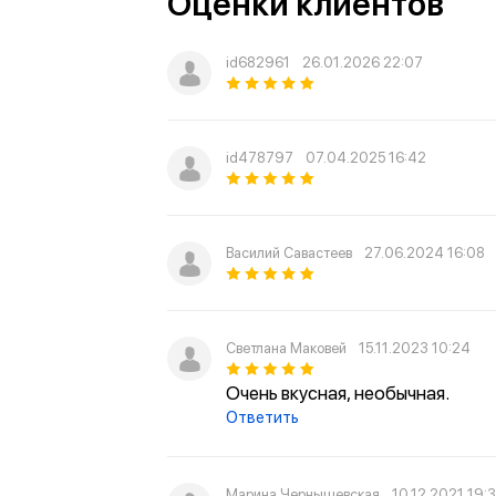
Оценки клиентов
id682961
26.01.2026 22:07
id478797
07.04.2025 16:42
Василий Савастеев
27.06.2024 16:08
Светлана Маковей
15.11.2023 10:24
Очень вкусная, необычная.
Ответить
Марина Чернышевская
10.12.2021 19: