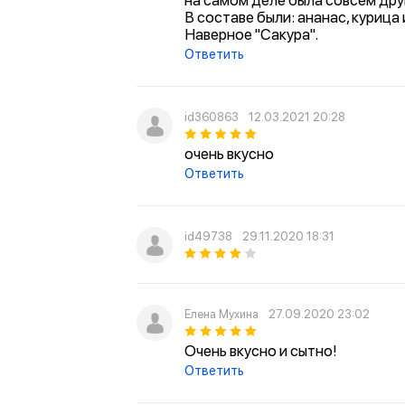
на самом деле была совсем дру
В составе были: ананас, курица 
Наверное "Сакура".
Ответить
id360863
12.03.2021 20:28
очень вкусно
Ответить
id49738
29.11.2020 18:31
Елена Мухина
27.09.2020 23:02
Очень вкусно и сытно!
Ответить