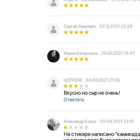
Сергей Яхимович
07.12.2021 23:24
Мария Балашкина
25.06.2021 19:47
id370658
04.06.2021 21:06
Вкусно но сыр не очень!
Ответить
Александр Кожун
09.04.2021 23:41
На стикере написано "камикадзе