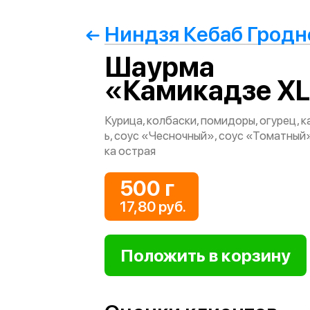
Ниндзя Кебаб Гродн
Шаурма
«Камикадзе X
Курица, колбаски, помидоры, огурец, к
ь, соус «Чесночный», соус «Томатный»
ка острая
500 г
17,80 руб.