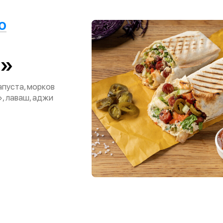
о
L»
апуста, морков
, лаваш, аджи