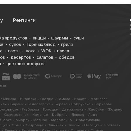
су
Рейтинги
ка продуктов
пиццы
шаурмы
суши
ов
супов
горячих блюд
гриля
а
пасты
поке
WOK
плова
ков
десертов
салатов
обедов
и
цветов и подарков
 в Минске
Витебске
Гродно
Гомеле
Бресте
Могилёве
ичах
Барани
Белоозерске
Березе
Бобруйске
Борисове
олковыске
Глубоком
Городке
Дзержинске
Жлобине
Жодино
Калинковичах
Каменце
Кобрине
Лепеле
Лиде
 Горке
Миорах
Мозыре
Молодечно
Новолукомле
оцке
Орше
Островце
Ошмянах
Пинске
Полоцке
Поставах
х
Речице
Рогачеве
Светлогорске
Слониме
Слуцке