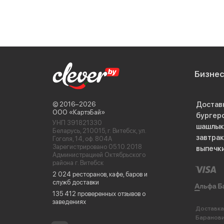
Бизне
Достав
© 2016−2026
ООО «КартэБай»
бургер
УНП 391821330
шашлык
Беларусь, 210015, г. Витебск, ул.
завтра
Гоголя, 14, оф. 804А
Зарегистрировано 05.10.2018
выпечк
Администрацией Октябрьского
района г. Витебск
2 024 ресторанов, кафе, баров и
служб доставки
135 412 проверенных отзывов о
заведениях
Доставка
Баранов