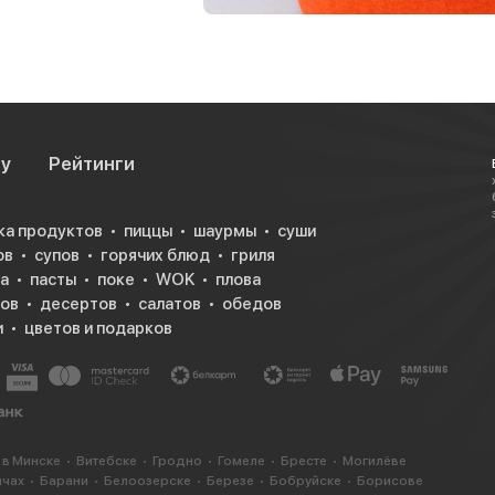
су
Рейтинги
ка продуктов
пиццы
шаурмы
суши
ов
супов
горячих блюд
гриля
а
пасты
поке
WOK
плова
ков
десертов
салатов
обедов
и
цветов и подарков
 в Минске
Витебске
Гродно
Гомеле
Бресте
Могилёве
ичах
Барани
Белоозерске
Березе
Бобруйске
Борисове