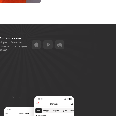
В приложении
х2 раза больше
баллов за каждый
заказ