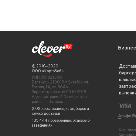
Бизне
Достав
© 2016−2026
ООО «КартэБай»
бургер
УНП 391821330
шашлык
Беларусь, 210015, г. Витебск, ул.
завтра
Гоголя, 14, оф. 804А
Зарегистрировано 05.10.2018
выпечк
Администрацией Октябрьского
района г. Витебск
2 025 ресторанов, кафе, баров и
служб доставки
135 444 проверенных отзывов о
заведениях
Доставка
Баранов