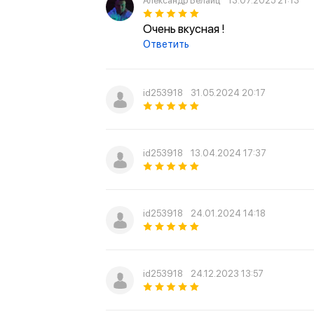
Александр Белайц
13.07.2025 21:13
Очень вкусная !
Ответить
id253918
31.05.2024 20:17
id253918
13.04.2024 17:37
id253918
24.01.2024 14:18
id253918
24.12.2023 13:57