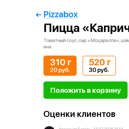
Pizzabox
Пицца «Капри
Томатный соус, сыр «Моцарелла», шам
ина
310 г
520 г
20 руб.
30 руб.
Оценки клиентов