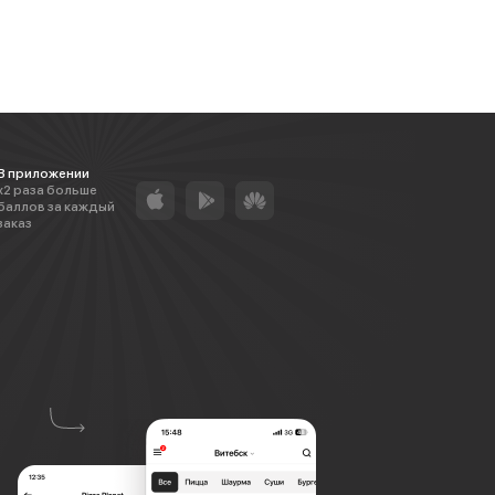
В приложении
х2 раза больше
баллов за каждый
заказ