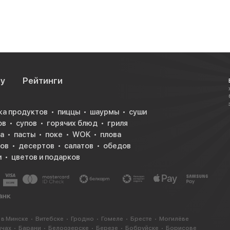
су
Рейтинги
ка продуктов
пиццы
шаурмы
суши
ов
супов
горячих блюд
гриля
а
пасты
поке
WOK
плова
ков
десертов
салатов
обедов
и
цветов и подарков
 в Минске
Витебске
Гродно
Гомеле
Бресте
Могилёве
ичах
Барани
Белоозерске
Березе
Бобруйске
Борисове