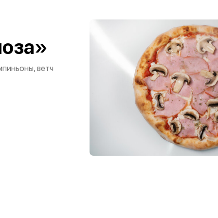
чоза»
пиньоны, ветч