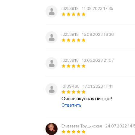
id253918
11.08.2023 17:35
id253918
15.06.2023 16:36
id253918
13.05.2023 21:07
id139460
17.01.2023 11:41
Очень вкусная пицца!!
Ответить
Елизавета Трущинская
24.07.2022 14: