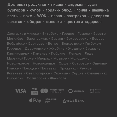
Доставка продуктов
пиццы
шаурмы
суши
бургеров
супов
горячих блюд
гриля
шашлыка
пасты
поке
WOK
плова
завтраков
десертов
салатов
обедов
выпечки
цветов и подарков
Доставка в Минске
Витебске
Гродно
Гомеле
Бресте
Могилёве
Барановичах
Барани
Белоозерске
Березе
Бобруйске
Борисове
Ветке
Волковыске
Глубоком
Городке
Дзержинске
Жлобине
Жодино
Заславле
Калинковичах
Каменце
Кобрине
Лепеле
Лиде
Марьиной Горке
Миорах
Мозыре
Молодечно
Новолукомле
Новополоцке
Орше
Островце
Ошмянах
Пинске
Полоцке
Поставах
Пружанах
Речице
Рогачеве
Светлогорске
Слониме
Слуцке
Смолевичах
Сморгони
Солигорске
Фаниполе