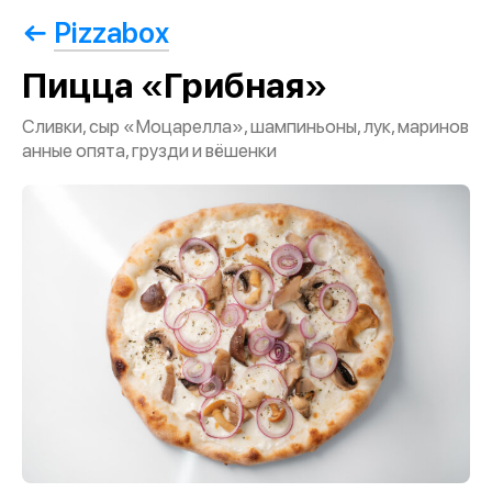
Pizzabox
Пицца «Грибная»
Сливки, сыр «Моцарелла», шампиньоны, лук, маринов
анные опята, грузди и вёшенки