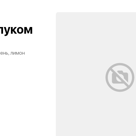
 луком
лень, лимон