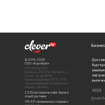
Бизне
Достав
© 2016−2026
ООО «КартэБай»
бургер
УНП 391821330
шашлык
Беларусь, 210015, г. Витебск, ул.
завтра
Гоголя, 14, оф. 804А
Зарегистрировано 05.10.2018
выпечк
Администрацией Октябрьского
района г. Витебск
2 025 ресторанов, кафе, баров и
служб доставки
135 431 проверенных отзывов о