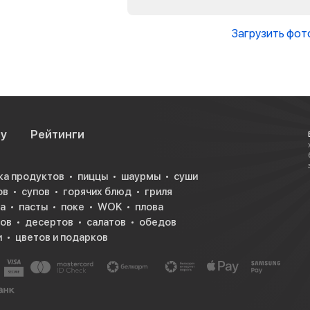
Загрузить фот
су
Рейтинги
ка продуктов
пиццы
шаурмы
суши
ов
супов
горячих блюд
гриля
а
пасты
поке
WOK
плова
ков
десертов
салатов
обедов
и
цветов и подарков