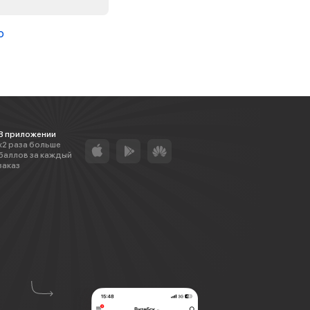
о
В приложении
х2 раза больше
баллов за каждый
заказ