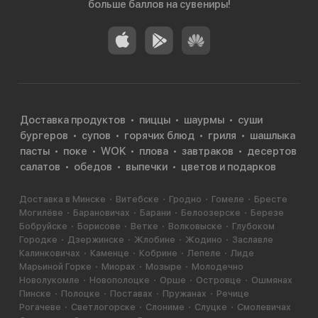
больше баллов на сувениры!
Доставка продуктов
пиццы
шаурмы
суши
бургеров
супов
горячих блюд
гриля
шашлыка
пасты
поке
WOK
плова
завтраков
десертов
салатов
обедов
выпечки
цветов и подарков
Доставка в Минске
Витебске
Гродно
Гомеле
Бресте
Могилёве
Барановичах
Барани
Белоозерске
Березе
Бобруйске
Борисове
Ветке
Волковыске
Глубоком
Городке
Дзержинске
Жлобине
Жодино
Заславле
Калинковичах
Каменце
Кобрине
Лепеле
Лиде
Марьиной Горке
Миорах
Мозыре
Молодечно
Новолукомле
Новополоцке
Орше
Островце
Ошмянах
Пинске
Полоцке
Поставах
Пружанах
Речице
Рогачеве
Светлогорске
Слониме
Слуцке
Смолевичах