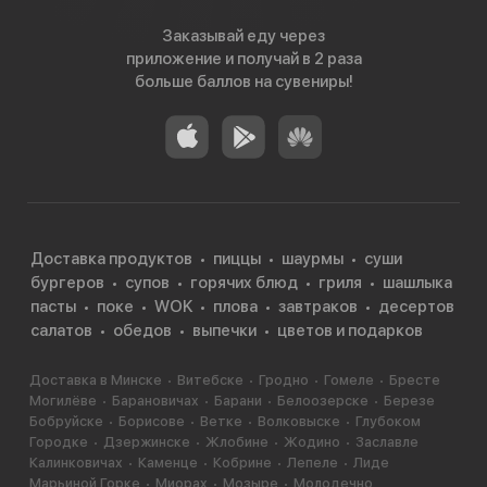
Заказывай еду через
приложение и получай в 2 раза
больше баллов на сувениры!
Доставка продуктов
пиццы
шаурмы
суши
бургеров
супов
горячих блюд
гриля
шашлыка
пасты
поке
WOK
плова
завтраков
десертов
салатов
обедов
выпечки
цветов и подарков
Доставка в Минске
Витебске
Гродно
Гомеле
Бресте
Могилёве
Барановичах
Барани
Белоозерске
Березе
Бобруйске
Борисове
Ветке
Волковыске
Глубоком
Городке
Дзержинске
Жлобине
Жодино
Заславле
Калинковичах
Каменце
Кобрине
Лепеле
Лиде
Марьиной Горке
Миорах
Мозыре
Молодечно