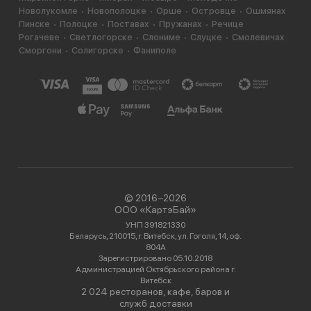
Новолукомле
Новополоцке
Орше
Островце
Ошмянах
Пинске
Полоцке
Поставах
Пружанах
Речице
Рогачеве
Светлогорске
Слониме
Слуцке
Смолевичах
Сморгони
Солигорске
Фаниполе
© 2016−2026
ООО «КартэБай»
УНП 391821330
Беларусь, 210015, г. Витебск, ул. Гоголя, 14, оф.
804А
Зарегистрировано 05.10.2018
Администрацией Октябрьского района г.
Витебск
2 024 ресторанов, кафе, баров и
служб доставки