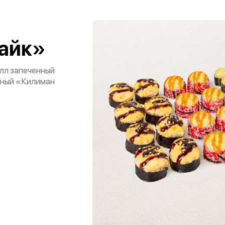
лайк»
олл запеченный
нный «Килиман