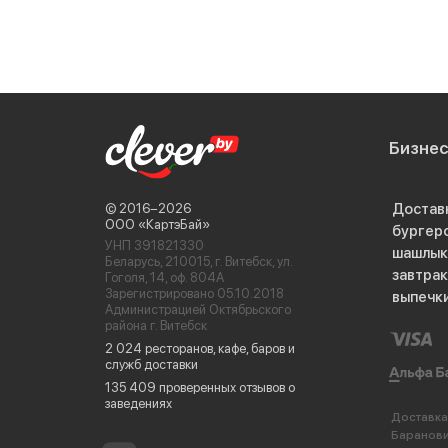
Бизне
Достав
© 2016−2026
ООО «КартэБай»
бургер
УНП 391821330
шашлык
Беларусь, 210015, г. Витебск, ул.
завтра
Гоголя, 14, оф. 804А
Зарегистрировано 05.10.2018
выпечк
Администрацией Октябрьского
района г. Витебск
2 024 ресторанов, кафе, баров и
служб доставки
135 409 проверенных отзывов о
заведениях
Доставка
Баранов