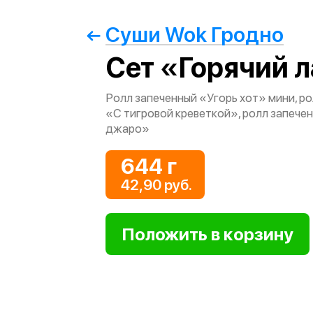
Суши Wok Гродно
Сет «Горячий 
Ролл запеченный «Угорь хот» мини, р
«С тигровой креветкой», ролл запече
джаро»
644 г
42,90 руб.