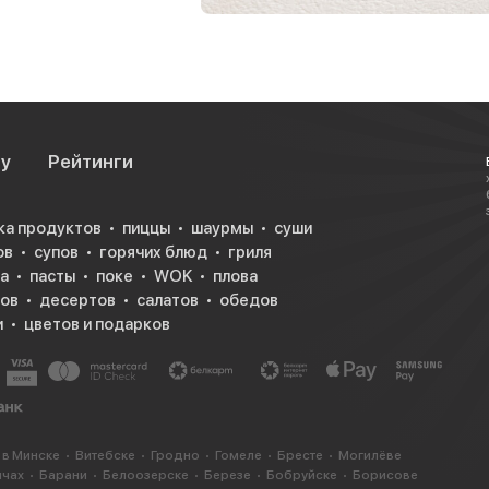
су
Рейтинги
ка продуктов
пиццы
шаурмы
суши
ов
супов
горячих блюд
гриля
а
пасты
поке
WOK
плова
ков
десертов
салатов
обедов
и
цветов и подарков
 в Минске
Витебске
Гродно
Гомеле
Бресте
Могилёве
ичах
Барани
Белоозерске
Березе
Бобруйске
Борисове