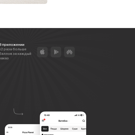
В приложении
х2 раза больше
баллов за каждый
заказ