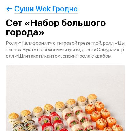
Суши Wok Гродно
Сет «Набор большого
города»
Ролл «Калифорния» с тигровой креветкой, ролл «Цы
плёнок Чука» с ореховым соусом, ролл «Самурай», р
олл «Шиитаке пиканто», спринг-ролл с крабом