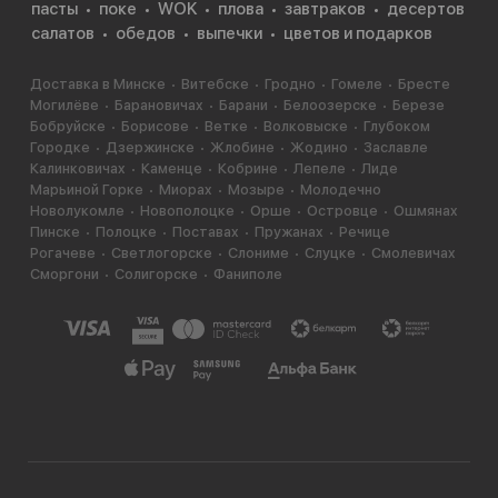
пасты
поке
WOK
плова
завтраков
десертов
салатов
обедов
выпечки
цветов и подарков
Доставка в Минске
Витебске
Гродно
Гомеле
Бресте
Могилёве
Барановичах
Барани
Белоозерске
Березе
Бобруйске
Борисове
Ветке
Волковыске
Глубоком
Городке
Дзержинске
Жлобине
Жодино
Заславле
Калинковичах
Каменце
Кобрине
Лепеле
Лиде
Марьиной Горке
Миорах
Мозыре
Молодечно
Новолукомле
Новополоцке
Орше
Островце
Ошмянах
Пинске
Полоцке
Поставах
Пружанах
Речице
Рогачеве
Светлогорске
Слониме
Слуцке
Смолевичах
Сморгони
Солигорске
Фаниполе