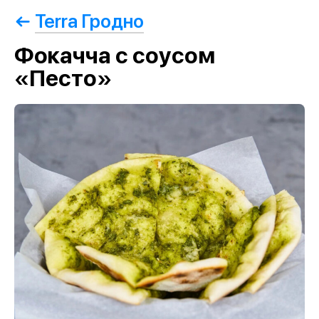
Terra Гродно
Фoкачча с соусом
«Песто»