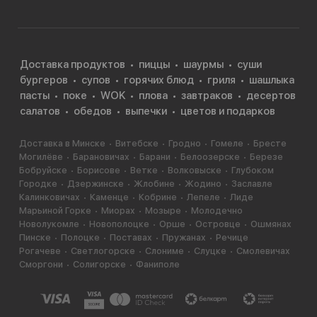
Доставка продуктов
пиццы
шаурмы
суши
бургеров
супов
горячих блюд
гриля
шашлыка
пасты
поке
WOK
плова
завтраков
десертов
салатов
обедов
выпечки
цветов и подарков
Доставка в Минске
Витебске
Гродно
Гомеле
Бресте
Могилёве
Барановичах
Барани
Белоозерске
Березе
Бобруйске
Борисове
Ветке
Волковыске
Глубоком
Городке
Дзержинске
Жлобине
Жодино
Заславле
Калинковичах
Каменце
Кобрине
Лепеле
Лиде
Марьиной Горке
Миорах
Мозыре
Молодечно
Новолукомле
Новополоцке
Орше
Островце
Ошмянах
Пинске
Полоцке
Поставах
Пружанах
Речице
Рогачеве
Светлогорске
Слониме
Слуцке
Смолевичах
Сморгони
Солигорске
Фаниполе