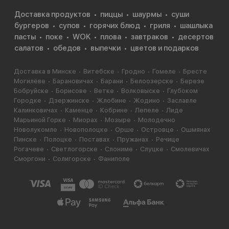
Доставка продуктов
пиццы
шаурмы
суши
бургеров
супов
горячих блюд
гриля
шашлыка
пасты
поке
WOK
плова
завтраков
десертов
салатов
обедов
выпечки
цветов и подарков
Доставка в Минске
Витебске
Гродно
Гомеле
Бресте
Могилёве
Барановичах
Барани
Белоозерске
Березе
Бобруйске
Борисове
Ветке
Волковыске
Глубоком
Городке
Дзержинске
Жлобине
Жодино
Заславле
Калинковичах
Каменце
Кобрине
Лепеле
Лиде
Марьиной Горке
Миорах
Мозыре
Молодечно
Новолукомле
Новополоцке
Орше
Островце
Ошмянах
Пинске
Полоцке
Поставах
Пружанах
Речице
Рогачеве
Светлогорске
Слониме
Слуцке
Смолевичах
Сморгони
Солигорске
Фаниполе