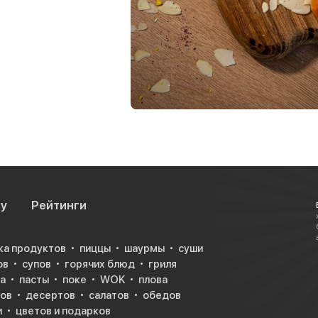
су
Рейтинги
ка продуктов
пиццы
шаурмы
суши
ов
супов
горячих блюд
гриля
а
пасты
поке
WOK
плова
ков
десертов
салатов
обедов
и
цветов и подарков