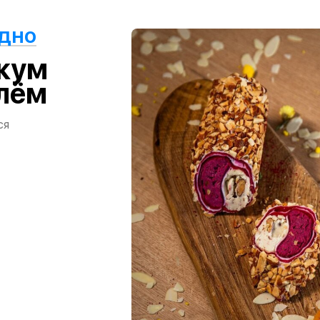
одно
укум
лём
ся