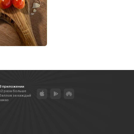
В приложении
х2 раза больше
баллов за каждый
заказ