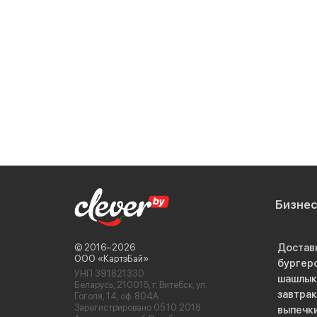
Бизне
Достав
© 2016−2026
ООО «КартэБай»
бургер
УНП 391821330
шашлык
Беларусь, 210015, г. Витебск, ул.
завтра
Гоголя, 14, оф. 804А
Зарегистрировано 05.10.2018
выпечк