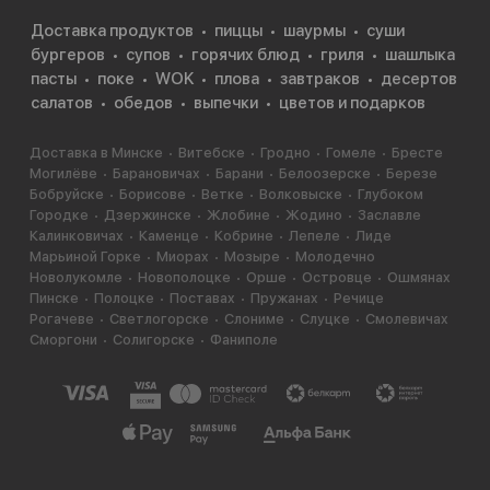
Доставка продуктов
пиццы
шаурмы
суши
бургеров
супов
горячих блюд
гриля
шашлыка
пасты
поке
WOK
плова
завтраков
десертов
салатов
обедов
выпечки
цветов и подарков
Доставка в Минске
Витебске
Гродно
Гомеле
Бресте
Могилёве
Барановичах
Барани
Белоозерске
Березе
Бобруйске
Борисове
Ветке
Волковыске
Глубоком
Городке
Дзержинске
Жлобине
Жодино
Заславле
Калинковичах
Каменце
Кобрине
Лепеле
Лиде
Марьиной Горке
Миорах
Мозыре
Молодечно
Новолукомле
Новополоцке
Орше
Островце
Ошмянах
Пинске
Полоцке
Поставах
Пружанах
Речице
Рогачеве
Светлогорске
Слониме
Слуцке
Смолевичах
Сморгони
Солигорске
Фаниполе