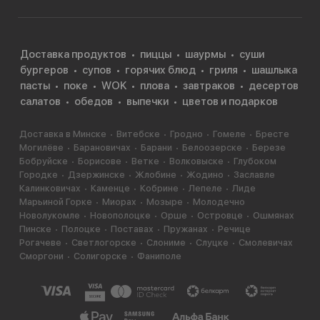
Доставка продуктов
пиццы
шаурмы
суши
бургеров
супов
горячих блюд
гриля
шашлыка
пасты
поке
WOK
плова
завтраков
десертов
салатов
обедов
выпечки
цветов и подарков
Доставка в Минске
Витебске
Гродно
Гомеле
Бресте
Могилёве
Барановичах
Барани
Белоозерске
Березе
Бобруйске
Борисове
Ветке
Волковыске
Глубоком
Городке
Дзержинске
Жлобине
Жодино
Заславле
Калинковичах
Каменце
Кобрине
Лепеле
Лиде
Марьиной Горке
Миорах
Мозыре
Молодечно
Новолукомле
Новополоцке
Орше
Островце
Ошмянах
Пинске
Полоцке
Поставах
Пружанах
Речице
Рогачеве
Светлогорске
Слониме
Слуцке
Смолевичах
Сморгони
Солигорске
Фаниполе