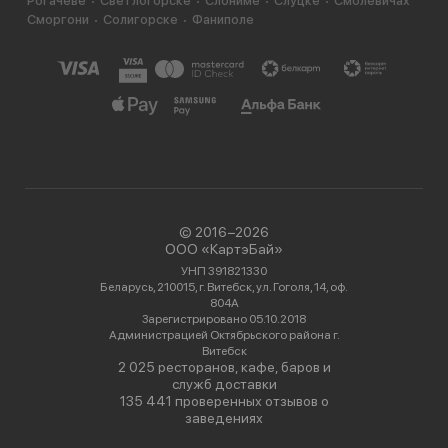
Рогачеве
Светлогорске
Слониме
Слуцке
Смолевичах
Сморгони
Солигорске
Фаниполе
© 2016−2026
ООО «КартэБай»
УНП 391821330
Беларусь, 210015, г. Витебск, ул. Гоголя, 14, оф.
804А
Зарегистрировано 05.10.2018
Администрацией Октябрьского района г.
Витебск
2 025 ресторанов, кафе, баров и
служб доставки
135 441 проверенных отзывов о
заведениях