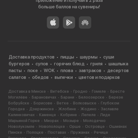
приложение и получай в 2 раза
больше баллов на сувениры!
Доставка продуктов
пиццы
шаурмы
суши
бургеров
супов
горячих блюд
гриля
шашлыка
пасты
поке
WOK
плова
завтраков
десертов
салатов
обедов
выпечки
цветов и подарков
Доставка в Минске
Витебске
Гродно
Гомеле
Бресте
Могилёве
Барановичах
Барани
Белоозерске
Березе
Бобруйске
Борисове
Ветке
Волковыске
Глубоком
Городке
Дзержинске
Жлобине
Жодино
Заславле
Калинковичах
Каменце
Кобрине
Лепеле
Лиде
Марьиной Горке
Миорах
Мозыре
Молодечно
Новолукомле
Новополоцке
Орше
Островце
Ошмянах
Пинске
Полоцке
Поставах
Пружанах
Речице