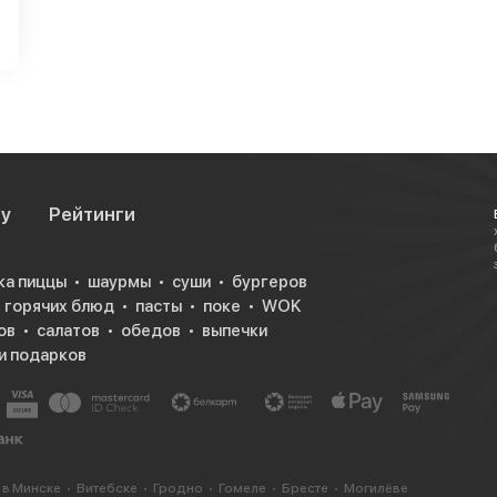
су
Рейтинги
ка пиццы
шаурмы
суши
бургеров
горячих блюд
пасты
поке
WOK
ов
салатов
обедов
выпечки
и подарков
 в Минске
Витебске
Гродно
Гомеле
Бресте
Могилёве