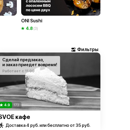
ONI Sushi
СушиМи
4.8
5
(3)
(20)
Сделай предзаказ,
и заказ приедет вовремя!
Работает с 11:00
4.9
173
SVOE кафе
Доставка 4 руб. или бесплатно от 35 руб.