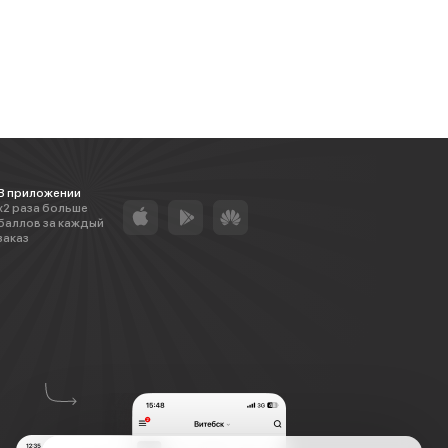
В приложении
х2 раза больше
баллов за каждый
заказ