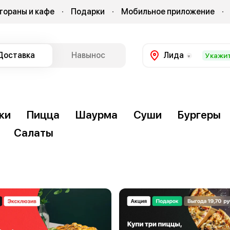
тораны и кафе
Подарки
Мобильное приложение
Доставка
Навынос
Лида
Укажит
ки
Пицца
Шаурма
Суши
Бургеры
Салаты