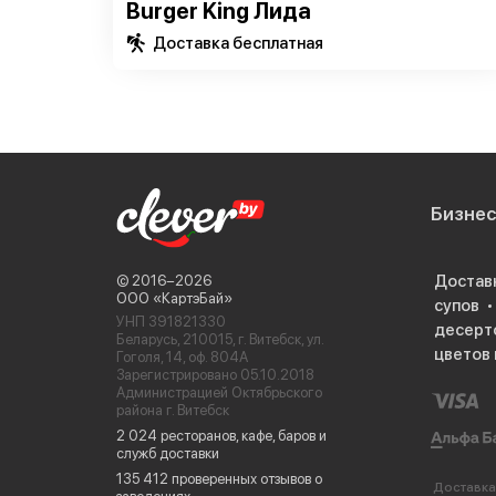
Burger King Лида
Доставка бесплатная
Бизне
Достав
© 2016−2026
ООО «КартэБай»
супов
УНП 391821330
десерт
Беларусь, 210015, г. Витебск, ул.
цветов 
Гоголя, 14, оф. 804А
Зарегистрировано 05.10.2018
Администрацией Октябрьского
района г. Витебск
2 024 ресторанов, кафе, баров и
служб доставки
135 412 проверенных отзывов о
Доставка