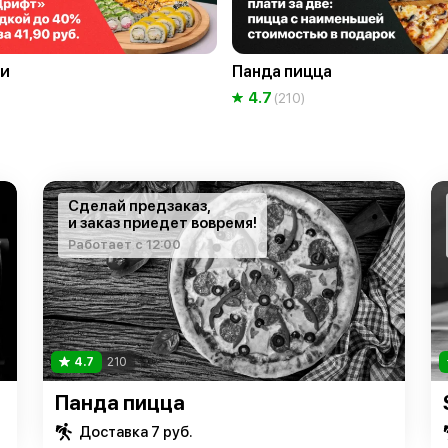
и
Панда пицца
4.7
(210)
Сделай предзаказ,
и заказ приедет вовремя!
Работает с 12:00
4.7
210
Панда пицца
Доставка 7 руб.