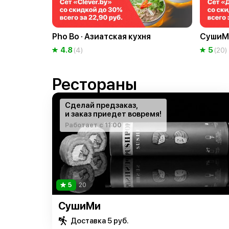
Pho Bo · Азиатская кухня
СушиМ
4.8
5
(4)
(20)
Рестораны
Сделай предзаказ,
и заказ приедет вовремя!
Работает с 11:00
5
20
СушиМи
Доставка 5 руб.