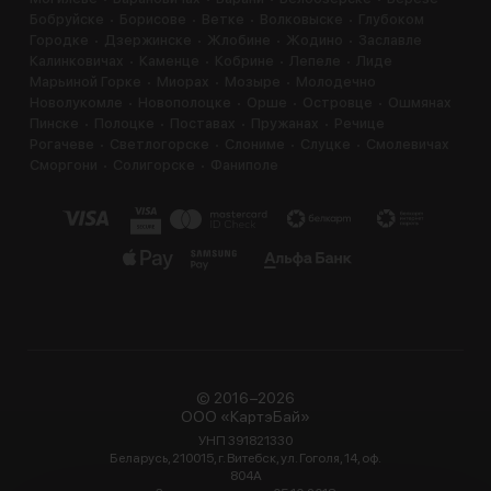
Бобруйске
Борисове
Ветке
Волковыске
Глубоком
Городке
Дзержинске
Жлобине
Жодино
Заславле
Калинковичах
Каменце
Кобрине
Лепеле
Лиде
Марьиной Горке
Миорах
Мозыре
Молодечно
Новолукомле
Новополоцке
Орше
Островце
Ошмянах
Пинске
Полоцке
Поставах
Пружанах
Речице
Рогачеве
Светлогорске
Слониме
Слуцке
Смолевичах
Сморгони
Солигорске
Фаниполе
© 2016−2026
ООО «КартэБай»
УНП 391821330
Беларусь, 210015, г. Витебск, ул. Гоголя, 14, оф.
804А