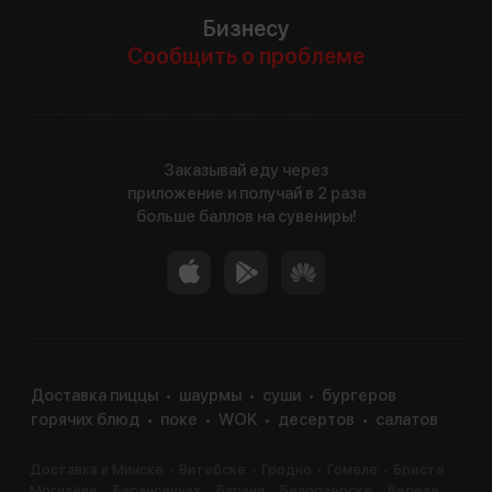
Бизнесу
Сообщить о проблеме
Заказывай еду через
приложение и получай в 2 раза
больше баллов на сувениры!
Доставка пиццы
шаурмы
суши
бургеров
горячих блюд
поке
WOK
десертов
салатов
Доставка в Минске
Витебске
Гродно
Гомеле
Бресте
Могилёве
Барановичах
Барани
Белоозерске
Березе