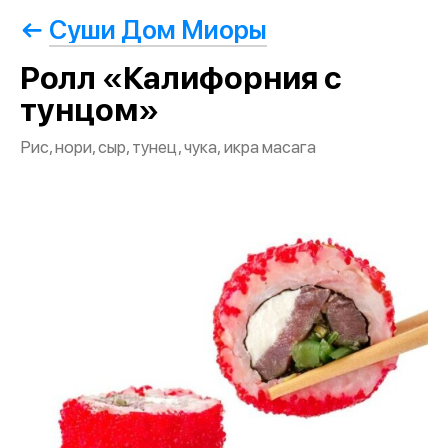
Суши Дом Миоры
Ролл «Калифорния с
тунцом»
Рис, нори, сыр, тунец, чука, икра масага