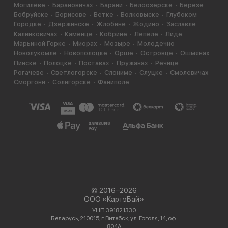
Могилёве
Барановичах
Барани
Белоозерске
Березе
Бобруйске
Борисове
Ветке
Волковыске
Глубоком
Городке
Дзержинске
Жлобине
Жодино
Заславле
Калинковичах
Каменце
Кобрине
Лепеле
Лиде
Марьиной Горке
Миорах
Мозыре
Молодечно
Новолукомле
Новополоцке
Орше
Островце
Ошмянах
Пинске
Полоцке
Поставах
Пружанах
Речице
Рогачеве
Светлогорске
Слониме
Слуцке
Смолевичах
Сморгони
Солигорске
Фаниполе
© 2016−2026
ООО «КартэБай»
УНП 391821330
Беларусь, 210015, г. Витебск, ул. Гоголя, 14, оф.
804А