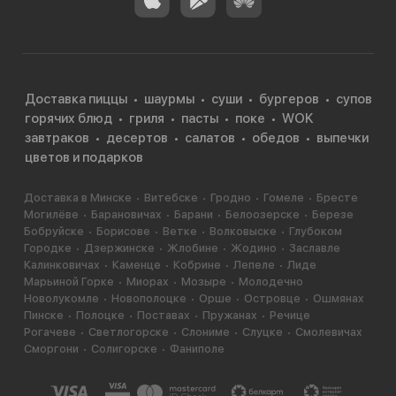
Доставка пиццы
шаурмы
суши
бургеров
супов
горячих блюд
гриля
пасты
поке
WOK
завтраков
десертов
салатов
обедов
выпечки
цветов и подарков
Доставка в Минске
Витебске
Гродно
Гомеле
Бресте
Могилёве
Барановичах
Барани
Белоозерске
Березе
Бобруйске
Борисове
Ветке
Волковыске
Глубоком
Городке
Дзержинске
Жлобине
Жодино
Заславле
Калинковичах
Каменце
Кобрине
Лепеле
Лиде
Марьиной Горке
Миорах
Мозыре
Молодечно
Новолукомле
Новополоцке
Орше
Островце
Ошмянах
Пинске
Полоцке
Поставах
Пружанах
Речице
Рогачеве
Светлогорске
Слониме
Слуцке
Смолевичах
Сморгони
Солигорске
Фаниполе