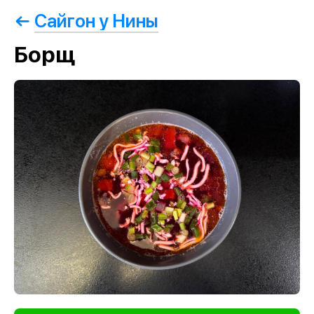
Сайгон у Нины
Борщ