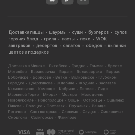
Доставка пиццы
шаурмы
суши
бургеров
супов
горячих блюд
гриля
пасты
поке
WOK
завтраков
десертов
салатов
обедов
выпечки
цветов и подарков
Доставка в Минске
Витебске
Гродно
Гомеле
Бресте
Могилёве
Барановичах
Барани
Белоозерске
Березе
Бобруйске
Борисове
Ветке
Волковыске
Глубоком
Городке
Дзержинске
Жлобине
Жодино
Заславле
Калинковичах
Каменце
Кобрине
Лепеле
Лиде
Марьиной Горке
Миорах
Мозыре
Молодечно
Новолукомле
Новополоцке
Орше
Островце
Ошмянах
Пинске
Полоцке
Поставах
Пружанах
Речице
Рогачеве
Светлогорске
Слониме
Слуцке
Смолевичах
Сморгони
Солигорске
Фаниполе