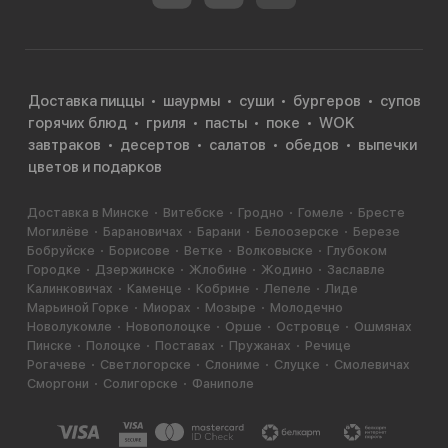
Доставка пиццы
шаурмы
суши
бургеров
супов
горячих блюд
гриля
пасты
поке
WOK
завтраков
десертов
салатов
обедов
выпечки
цветов и подарков
Доставка в Минске
Витебске
Гродно
Гомеле
Бресте
Могилёве
Барановичах
Барани
Белоозерске
Березе
Бобруйске
Борисове
Ветке
Волковыске
Глубоком
Городке
Дзержинске
Жлобине
Жодино
Заславле
Калинковичах
Каменце
Кобрине
Лепеле
Лиде
Марьиной Горке
Миорах
Мозыре
Молодечно
Новолукомле
Новополоцке
Орше
Островце
Ошмянах
Пинске
Полоцке
Поставах
Пружанах
Речице
Рогачеве
Светлогорске
Слониме
Слуцке
Смолевичах
Сморгони
Солигорске
Фаниполе