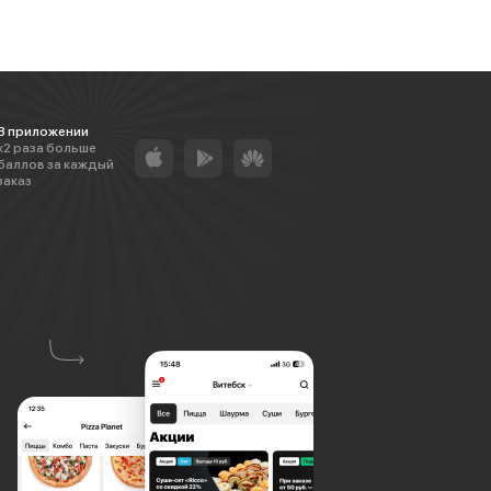
В приложении
х2 раза больше
баллов за каждый
заказ