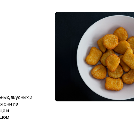
ных, вкусных и
я они из
це и
ьшом
способу
очным, а