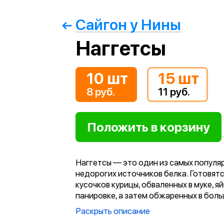
Сайгон у Нины
Наггетсы
10 шт
15 шт
8 руб.
11 руб.
Наггетсы — это один из самых популяр
недорогих источников белка. Готовятс
кусочков курицы, обваленных в муке, яй
панировке, а затем обжаренных в бол
количестве масла. Благодаря такому 
Раскрыть описание
приготовления мясо внутри остаётся с