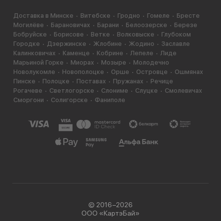
Доставка в Минске
Витебске
Гродно
Гомеле
Бресте
Могилёве
Барановичах
Барани
Белоозерске
Березе
Бобруйске
Борисове
Ветке
Волковыске
Глубоком
Городке
Дзержинске
Жлобине
Жодино
Заславле
Калинковичах
Каменце
Кобрине
Лепеле
Лиде
Марьиной Горке
Миорах
Мозыре
Молодечно
Новолукомле
Новополоцке
Орше
Островце
Ошмянах
Пинске
Полоцке
Поставах
Пружанах
Речице
Рогачеве
Светлогорске
Слониме
Слуцке
Смолевичах
Сморгони
Солигорске
Фаниполе
© 2016−2026
ООО «КартэБай»