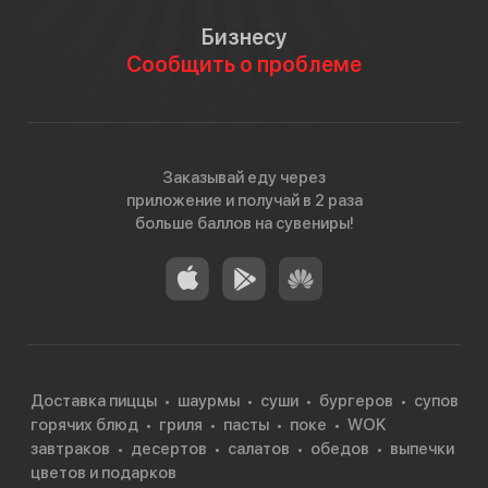
Бизнесу
Сообщить о проблеме
Заказывай еду через
приложение и получай в 2 раза
больше баллов на сувениры!
Доставка пиццы
шаурмы
суши
бургеров
супов
горячих блюд
гриля
пасты
поке
WOK
завтраков
десертов
салатов
обедов
выпечки
цветов и подарков